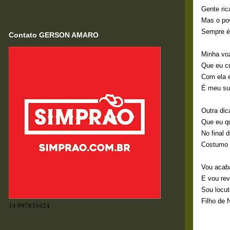
Gente ric
Mas o po
Sempre é
Contato GERSON AMARO
Minha vo
Que eu cu
Com ela e
É meu su
Outra dic
Que eu qu
No final 
Costumo 
Vou acaba
E vou rev
Sou locut
Filho de
14 997833424