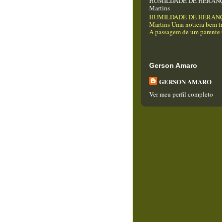
HUMILDADE DE HERANÇA
Martins
HUMILDADE DE HERANÇA
Martins Uma noticia bem tr
A passagem de um parente Q
Gerson Amaro
GERSON AMARO
Ver meu perfil completo