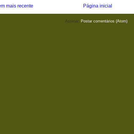
m mais recente
Página inicial
Assinar:
Postar comentários (Atom)