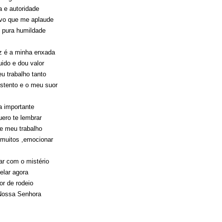
a e autoridade
vo que me aplaude
 pura humildade
z é a minha enxada
ido e dou valor
u trabalho tanto
stento e o meu suor
a importante
ero te lembrar
de meu trabalho
muitos ,emocionar
r com o mistério
elar agora
or de rodeio
 Nossa Senhora