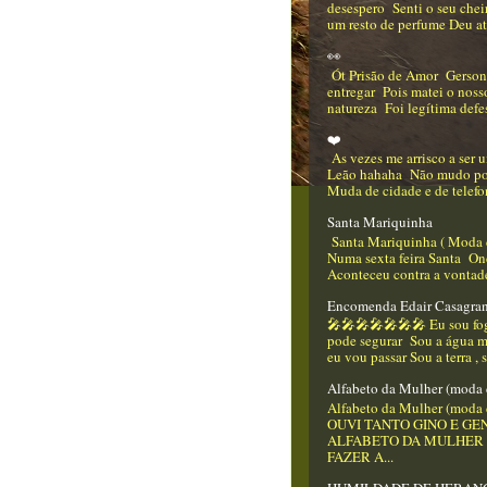
desespero Senti o seu che
um resto de perfume Deu até
👀
Ót Prisão de Amor Gerso
entregar Pois matei o nos
natureza Foi legítima defes
❤️
As vezes me arrisco a ser
Leão hahaha Não mudo p
Muda de cidade e de telefo
Santa Mariquinha
Santa Mariquinha ( Moda 
Numa sexta feira Santa On
Aconteceu contra a vontade
Encomenda Edair Casagra
🎤🎤🎤🎤🎤🎤🎤 Eu sou f
pode segurar Sou a água m
eu vou passar Sou a terra , 
Alfabeto da Mulher (moda 
Alfabeto da Mulher (moda 
OUVI TANTO GINO E GEN
ALFABETO DA MULHER
FAZER A...