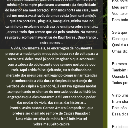
Boa noit
minha mãe sempre plantaram a semente da simplicidade
Meu senh
do interior em meu coração , tínhamos horta em casa , meu
Vou faze
pai me mostrava através de uma revista (som sertanejo)o
Para tod
que era porteira , pinguela, mangueira ,minha mãe no
caminho da escola me mostrava , e ensinava sobre mentruz
Será que
, ervas e todo tipo arvore que via pelo caminho. Na mesma
revista eu acompanhava letras de Raul Torres , Dino Franco ,
Consegue
entre outros ...
Qual é a 
A vida, novamente ela, se encarregou de novamente
Umas dic
preparar a mudança de meus pais, dessa vez de volta para a
terra natal deles, você já pode imaginar o que aconteceu
Eu mexo 
com a cabeça do adolescente que sempre gostou de pop
Também 
rock. Aqui a vida foi se ajeitando, eu trabalhando no
mercado dos meus pais,
entregando compras
nas fazendas
Quando f
,e conhecendo a vida dura e simples do sertanejo de
Todos pr
verdade ,do caipira e quando vi, já cantava algumas modas
acompanhando os clientes do mercado, ouvia as histórias
Visto um
engraçadas que eles contavam e fui entendendo o poder
E um cha
das modas de viola, das rimas, das histórias...
Pois não 
Pronto, assim nasceu Gerson Amaro Compositor , que
prefere ser chamado sempre de Caipira Rimador !
Essa dic
Uma
visão certeira de minha irmã Inês Marcel
Sobre
meu jeito
caipira
Eu lido 