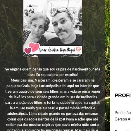
Se engana quem pensa que sou caipira de nascimento, nada
disso
Eu
sou caipira por escolha!
Meus pais sim. Nasceram, cresceram e se casaram na
pequena Graia, hoje Lucianópolis e foi aqui no interior que
tiveram quatro de seus seis filhos, mas a vida se encarregou
PROF
de levá-los para a cidade grande em busca de melhorias
para a criação dos filhos, e foi lá na cidade grande, na capital,
lá em São Paulo que eu nasci e passei minha infância e
Profissã
adolescência. Lá na cidade grande eu gostava das mesmas
Gerson A
coisas que os adolescentes de lá gostavam e acho que até
reclamava das musicas caipiras que ouvia minha mãe cantar
no tanque enquanto lavava nossas roupas. Mas meu pai e