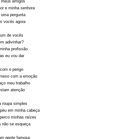
e meus amigos
or e minha senhora
r uma pergunta
os vocês agora
 um de vocês
m adivinhar?
minha profissão
as eu vou dar
com o perigo
mexo com a emoção
aço meu trabalho
estam atenção
a roupa simples
péu em minha cabeça
perco minhas raízes
a não se esqueça
com gente famosa