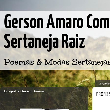
Gerson Amaro Comp
Sertaneja Raiz
Poemas & Modas Sertanejas d
terça-f
Biografia Gerson Amaro
PROFIS