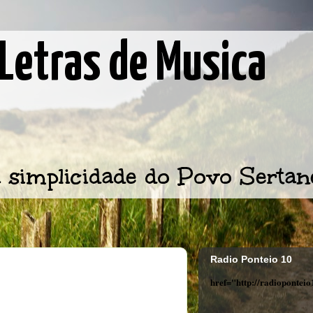
Letras de Musica
 simplicidade do Povo Sertan
Radio Ponteio 10
href="http://radiopontei