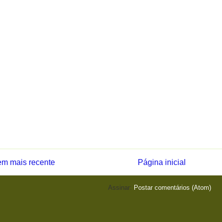
m mais recente
Página inicial
Assinar:
Postar comentários (Atom)