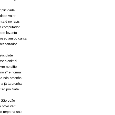
mplicidade
deiro valor
nta é no lapis
o computador
 se levanta
osso amigo canta
despertador
elicidade
osso animal
vre no sitio
"nois" é normal
ha nós ordenha
ha já ta prenha
itão pro Natal
e São João
o povo vai"
 o terço na sala