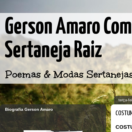
Gerson Amaro Comp
Sertaneja Raiz
Poemas & Modas Sertanejas d
terça-f
Biografia Gerson Amaro
COSTUM
COST