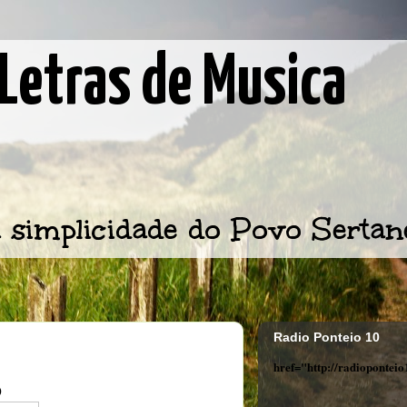
Letras de Musica
 simplicidade do Povo Sertan
Radio Ponteio 10
href="http://radiopontei
O