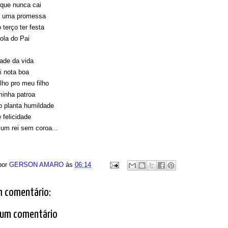
que nunca cai
 uma promessa
 terço ter festa
iola do Pai
ade da vida
ei nota boa
ho pro meu filho
minha patroa
 planta humildade
 felicidade
um rei sem coroa...
por
GERSON AMARO
às
06:14
 comentário:
 um comentário