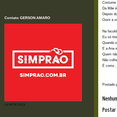
Costume 
Da Mãe é
Depois do
Contato GERSON AMARO
Ouvir a v
Na faculd
Eu só tir
Quando ol
E a Ana 
Quem não
Não colhe
É como , 
Postado 
Nenhum
14 997833424
Postar