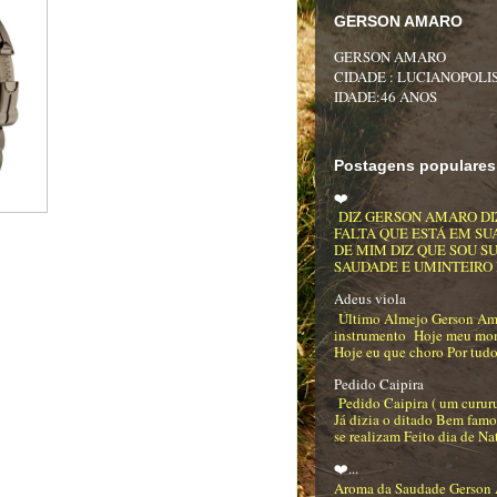
GERSON AMARO
GERSON AMARO
CIDADE : LUCIANOPOLIS
IDADE:46 ANOS
Postagens populares
❤️
DIZ GERSON AMARO DI
FALTA QUE ESTÁ EM SU
DE MIM DIZ QUE SOU S
SAUDADE E UMINTEIRO DE
Adeus viola
Último Almejo Gerson Am
instrumento Hoje meu mo
Hoje eu que choro Por tudo
Pedido Caipira
Pedido Caipira ( um curur
Já dizia o ditado Bem famo
se realizam Feito dia de Na
❤️...
Aroma da Saudade Gerson