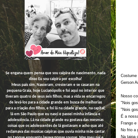
Se engana quem pensa que sou caipira de nascimento, nada
Costume 
disso
Eu
sou caipira por escolha!
Gerson A
Meus pais sim. Nasceram, cresceram e se casaram na
pequena Graia, hoje Lucianópolis e foi aqui no interior que
Nosso co
tiveram quatro de seus seis filhos, mas a vida se encarregou
"Nois gos
de levá-los para a cidade grande em busca de melhorias
para a criação dos filhos, e foi lá na cidade grande, na capital,
"Nois gos
lá em São Paulo que eu nasci e passei minha infância e
É a nossa
adolescência. Lá na cidade grande eu gostava das mesmas
Frango e
coisas que os adolescentes de lá gostavam e acho que até
No frio a
reclamava das musicas caipiras que ouvia minha mãe cantar
Na taipa
no tanque enquanto lavava nossas roupas. Mas meu pai e