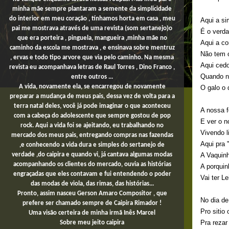
minha mãe sempre plantaram a semente da simplicidade
do interior em meu coração , tínhamos horta em casa , meu
Aqui a si
pai me mostrava através de uma revista (som sertanejo)o
É o verda
que era porteira , pinguela, mangueira ,minha mãe no
Aqui a co
caminho da escola me mostrava , e ensinava sobre mentruz
Não tem 
, ervas e todo tipo arvore que via pelo caminho. Na mesma
Aqui cedo
revista eu acompanhava letras de Raul Torres , Dino Franco ,
Quando n
entre outros ...
A vida, novamente ela, se encarregou de novamente
O galo o 
preparar a mudança de meus pais, dessa vez de volta para a
terra natal deles, você já pode imaginar o que aconteceu
A nossa f
com a cabeça do adolescente que sempre gostou de pop
E ver o n
rock. Aqui a vida foi se ajeitando, eu trabalhando no
Vivendo li
mercado dos meus pais,
entregando compras
nas fazendas
Aqui pra 
,e conhecendo a vida dura e simples do sertanejo de
A Vaquin
verdade ,do caipira e quando vi, já cantava algumas modas
acompanhando os clientes do mercado, ouvia as histórias
A porquin
engraçadas que eles contavam e fui entendendo o poder
Vai ter Le
das modas de viola, das rimas, das histórias...
Pronto, assim nasceu Gerson Amaro Compositor , que
No dia d
prefere ser chamado sempre de Caipira Rimador !
Pro sitio 
Uma
visão certeira de minha irmã Inês Marcel
Pra rezar
Sobre
meu jeito
caipira