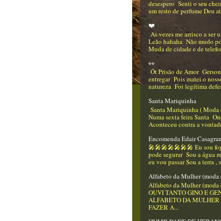
desespero Senti o seu che
um resto de perfume Deu até
❤️
As vezes me arrisco a ser
Leão hahaha Não mudo p
Muda de cidade e de telefo
👀
Ót Prisão de Amor Gerso
entregar Pois matei o nos
natureza Foi legítima defes
Santa Mariquinha
Santa Mariquinha ( Moda 
Numa sexta feira Santa On
Aconteceu contra a vontade
Encomenda Edair Casagra
🎤🎤🎤🎤🎤🎤🎤 Eu sou f
pode segurar Sou a água m
eu vou passar Sou a terra , 
Alfabeto da Mulher (moda 
Alfabeto da Mulher (moda 
OUVI TANTO GINO E GEN
ALFABETO DA MULHER
FAZER A...