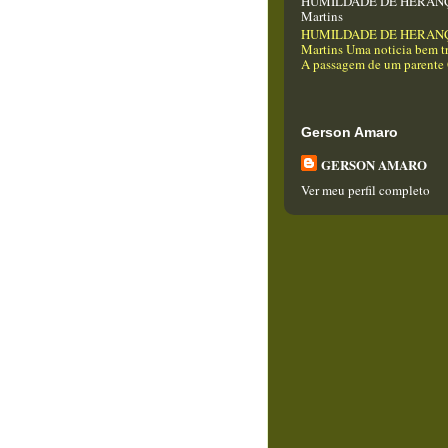
HUMILDADE DE HERANÇA
Martins
HUMILDADE DE HERANÇA
Martins Uma noticia bem tr
A passagem de um parente Q
Gerson Amaro
GERSON AMARO
Ver meu perfil completo