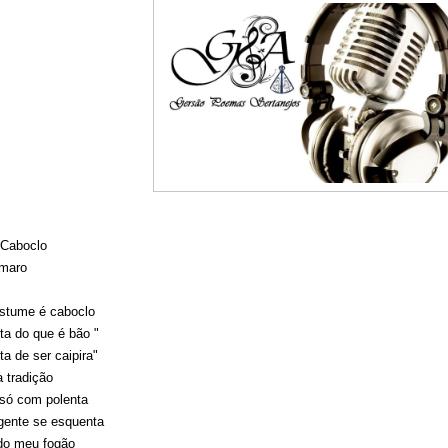
Caboclo
maro
stume é caboclo
ta do que é bão "
ta de ser caipira"
 tradição
 só com polenta
 gente se esquenta
 do meu fogão