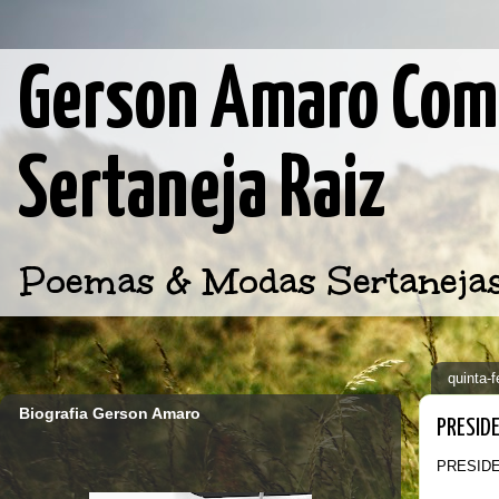
Gerson Amaro Comp
Sertaneja Raiz
Poemas & Modas Sertanejas d
quinta-
Biografia Gerson Amaro
PRESID
PRESID