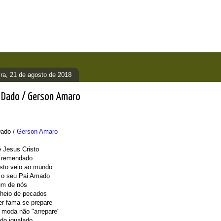
eira, 21 de agosto de 2018
 Dado / Gerson Amaro
ado /
Gerson Amaro
 Jesus Cristo
é remendado
isto veio ao mundo
 o seu Pai Amado
um de nós
eio de pecados
r fama se prepare
 moda não "arrepare"
do igualado