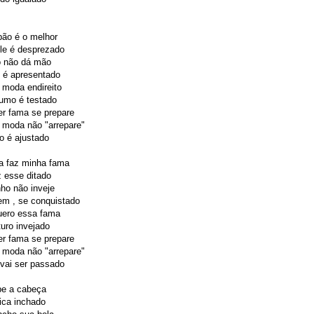
bão é o melhor
le é desprezado
 não dá mão
 é apresentado
 moda endireito
umo é testado
r fama se prepare
 moda não "arrepare"
o é ajustado
a faz minha fama
 esse ditado
ho não inveje
em , se conquistado
uero essa fama
uro invejado
r fama se prepare
 moda não "arrepare"
vai ser passado
e a cabeça
ica inchado