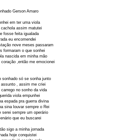
nhado Gerson Amaro
nhei em ter uma viola
 cachola assim matutei
e fosse feita igualada
brada eu encomendei
tação nove meses passaram
s formaram o que sonhei
iola nascida em minha mão
coração ,então me emocionei
 sonhado só se sonha junto
assunto , assim me criei
 carrego no sonho da vida
uerida viola empunhei
a espada pra guerra divina
a sina louvar sempre o Rei
 serei sempre um operário
enário que eu buscarei
ão sigo a minha jornada
hada hoje conquistei