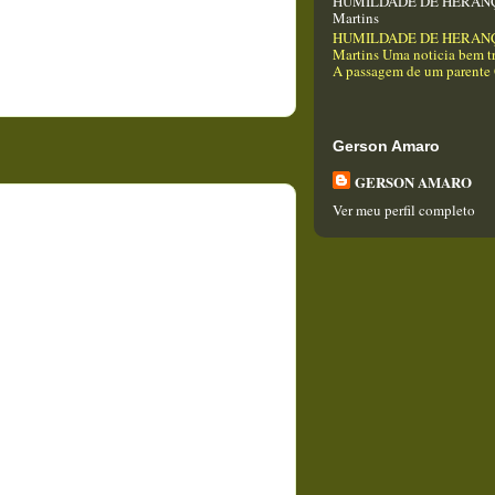
HUMILDADE DE HERANÇA
Martins
HUMILDADE DE HERANÇA
Martins Uma noticia bem tr
A passagem de um parente Q
Gerson Amaro
GERSON AMARO
Ver meu perfil completo