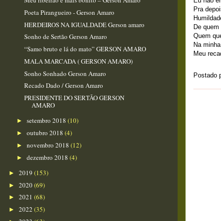
Meu ribeirão é mais bonito – Gerson Amaro
Eu não e
Pra depoi
Poeta Pirangueiro - Gerson Amaro
Humildade
HERDEIROS NA IGUALDADE Gerson amaro
De quem 
Quem que
Sonho de Sertão Gerson Amaro
Na minha
“Samo bruto e lá do mato” GERSON AMARO
Meu reca
MALA MARCADA ( GERSON AMARO)
Sonho Sonhado Gerson Amaro
Postado 
Recado Dado / Gerson Amaro
PRESIDENTE DO SERTÃO GERSON
AMARO
setembro 2018
(10)
►
outubro 2018
(4)
►
novembro 2018
(12)
►
dezembro 2018
(4)
►
2019
(153)
►
2020
(69)
►
2021
(68)
►
2022
(35)
►