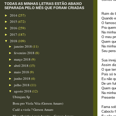
TODAS AS MINHAS LETRAS ESTÃO ABAIXO
SEPARADA PELO MÊS QUE FORAM CRIADAS
Ruim do 
2014
(257)
►
Quando e
2015
(472)
►
O famoso
Pra quem
2016
(259)
►
Na minha
2017
(187)
►
O meu pr
2018
(109)
▼
Quem que
janeiro 2018
(11)
Na minha
►
Seu pens
fevereiro 2018
(8)
►
março 2018
(9)
►
Sua invej
Assim diz
abril 2018
(15)
►
O que ten
maio 2018
(9)
►
Pois só t
junho 2018
(4)
►
Eu não q
De um fut
julho 2018
(11)
►
Quem que
agosto 2018
(12)
▼
Na minha
Ubirajara Sp
Presente 
Bora pro Viola Véia (Gerson Amaro)
Fama sob
Cadê a viola ? Gerson Amaro
Caboclo f