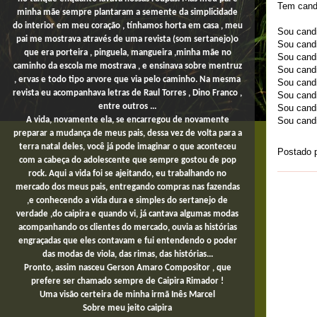
Tem cand
minha mãe sempre plantaram a semente da simplicidade
do interior em meu coração , tínhamos horta em casa , meu
Sou candi
pai me mostrava através de uma revista (som sertanejo)o
Sou candi
que era porteira , pinguela, mangueira ,minha mãe no
Sou cand
caminho da escola me mostrava , e ensinava sobre mentruz
Sou candi
, ervas e todo tipo arvore que via pelo caminho. Na mesma
Sou cand
revista eu acompanhava letras de Raul Torres , Dino Franco ,
Sou cand
entre outros ...
Sou candi
Sou candi
A vida, novamente ela, se encarregou de novamente
preparar a mudança de meus pais, dessa vez de volta para a
terra natal deles, você já pode imaginar o que aconteceu
Postado 
com a cabeça do adolescente que sempre gostou de pop
rock. Aqui a vida foi se ajeitando, eu trabalhando no
mercado dos meus pais,
entregando compras
nas fazendas
,e conhecendo a vida dura e simples do sertanejo de
verdade ,do caipira e quando vi, já cantava algumas modas
acompanhando os clientes do mercado, ouvia as histórias
engraçadas que eles contavam e fui entendendo o poder
das modas de viola, das rimas, das histórias...
Pronto, assim nasceu Gerson Amaro Compositor , que
prefere ser chamado sempre de Caipira Rimador !
Uma
visão certeira de minha irmã Inês Marcel
Sobre
meu jeito
caipira