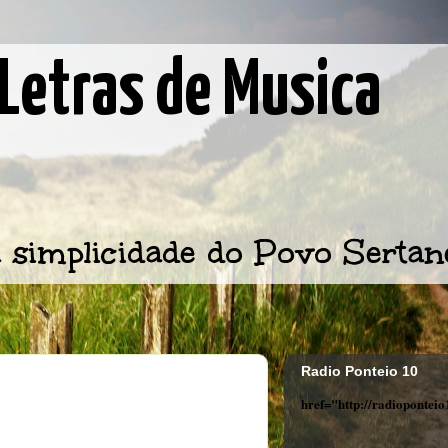
Letras de Musica
 simplicidade do Povo Sertan
Radio Ponteio 10
href="http://radiopontei