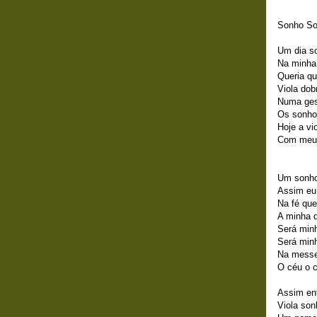
Sonho So
Um dia so
Na minha
Queria qu
Viola do
Numa ges
Os sonho
Hoje a v
Com meu 
Um sonho
Assim eu 
Na fé que
A minha q
Será minh
Será minh
Na messe
O céu o c
Assim ent
Viola son