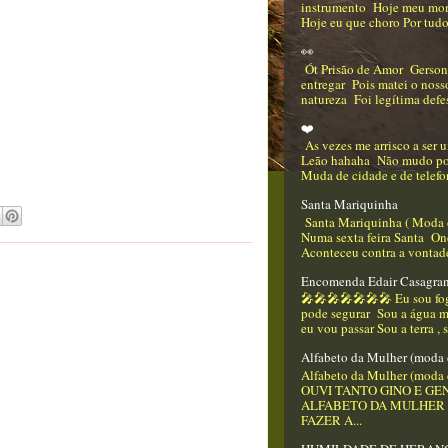
instrumento Hoje meu mo
Hoje eu que choro Por tudo
👀
Ót Prisão de Amor Gerso
entregar Pois matei o nos
natureza Foi legítima defes
❤️
As vezes me arrisco a ser
Leão hahaha Não mudo p
Muda de cidade e de telefo
Santa Mariquinha
Santa Mariquinha ( Moda 
Numa sexta feira Santa On
Aconteceu contra a vontade
Encomenda Edair Casagra
🎤🎤🎤🎤🎤🎤🎤 Eu sou f
pode segurar Sou a água m
eu vou passar Sou a terra , 
Alfabeto da Mulher (moda 
Alfabeto da Mulher (moda 
OUVI TANTO GINO E GEN
ALFABETO DA MULHER
FAZER A...