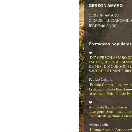
GERSON AMARO
GERSON AMARO
CIDADE : LUCIANOPOLIS
IDADE:46 ANOS
Postagens populares
❤️
DIZ GERSON AMARO DI
FALTA QUE ESTÁ EM SU
DE MIM DIZ QUE SOU S
SAUDADE E UMINTEIRO DE
Pedido Caipira
Pedido Caipira ( um curur
Já dizia o ditado Bem famo
se realizam Feito dia de Na
❤️...
Aroma da Saudade Gerson
desespero Senti o seu che
um resto de perfume Deu até
Adeus viola
Último Almejo Gerson Am