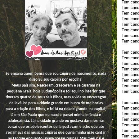
Tem cand
Tem candi
Tem candi
Tem candi
Tem cand
Tem candi
Tem cand
Tem candi
Tem candi
Tem cand
Tem cand
Tem cand
Se engana quem pensa que sou caipira de nascimento, nada
Tem cand
disso
Eu
sou caipira por escolha!
Tem candi
Tem cand
Meus pais sim. Nasceram, cresceram e se casaram na
Tem cand
pequena Graia, hoje Lucianópolis e foi aqui no interior que
tiveram quatro de seus seis filhos, mas a vida se encarregou
Tem cand
de levá-los para a cidade grande em busca de melhorias
Tem cand
para a criação dos filhos, e foi lá na cidade grande, na capital,
Tem candi
lá em São Paulo que eu nasci e passei minha infância e
Tem candi
adolescência. Lá na cidade grande eu gostava das mesmas
Tem candi
coisas que os adolescentes de lá gostavam e acho que até
Tem candi
reclamava das musicas caipiras que ouvia minha mãe cantar
Tem cand
no tanque enquanto lavava nossas roupas. Mas meu pai e