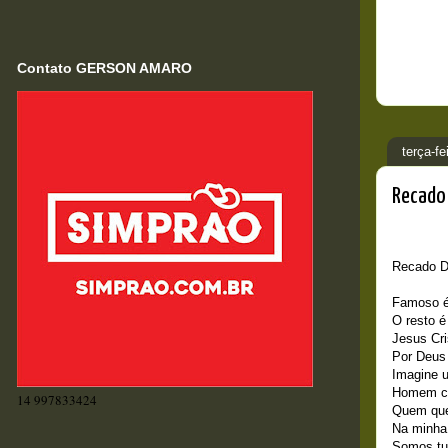
Contato GERSON AMARO
terça-f
Recado
Recado D
Famoso é
O resto 
Jesus Cr
Por Deus
Imagine 
Homem ch
14 997833424
Quem que
Na minha
Somos tu