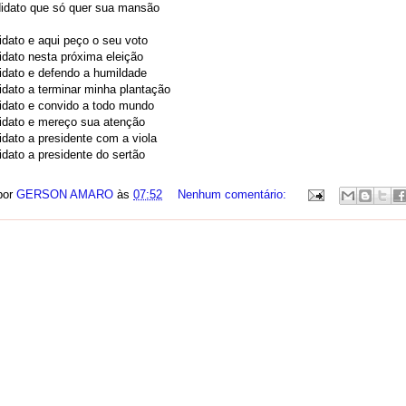
idato que só quer sua mansão
dato e aqui peço o seu voto
dato nesta próxima eleição
idato e defendo a humildade
dato a terminar minha plantação
idato e convido a todo mundo
idato e mereço sua atenção
dato a presidente com a viola
dato a presidente do sertão
por
GERSON AMARO
às
07:52
Nenhum comentário: