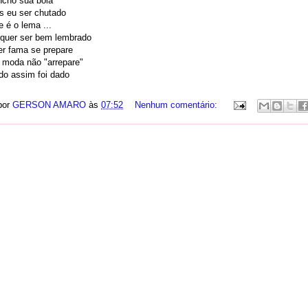
ncho sua bola
s eu ser chutado
 é o lema ...
quer ser bem lembrado
r fama se prepare
 moda não "arrepare"
do assim foi dado
por
GERSON AMARO
às
07:52
Nenhum comentário: