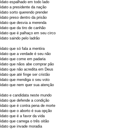
idato espalhado em todo lado
dato a presidente da nação
dato sorto querendo prender
dato preso dentro da prisão
idato que desvia a merenda
dato que da tiro de canhão
idato que é palhaço em seu circo
dato saindo pelo ladrão
dato que só fala a mentira
idato que a verdade é seu não
idato que come em padaria
idato que nãos abe comprar pão
idato que não acredita em Deus
dato que até finge ser cristão
idato que mendiga o seu voto
idato que nem quer sua atenção
idato e candidata neste mundo
idato que defende a condição
dato que é contra pena de morte
dato que o aborto é sua opção
dato que é a favor da vida
dato que carrega o três oitão
idato que invade moradia