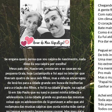
Chegando
A gente f
Com nata
Um clima
O coraçã
Bate mais
Como é m
Eu fui at
Pra dar e
Peguei en
De três 
Uma meni
Se engana quem pensa que sou caipira de nascimento, nada
No extre
disso
Eu
sou caipira por escolha!
Pra meni
Meus pais sim. Nasceram, cresceram e se casaram na
Pro mais
pequena Graia, hoje Lucianópolis e foi aqui no interior que
Mas o ma
tiveram quatro de seus seis filhos, mas a vida se encarregou
“Papai No
de levá-los para a cidade grande em busca de melhorias
Ganhar s
para a criação dos filhos, e foi lá na cidade grande, na capital,
lá em São Paulo que eu nasci e passei minha infância e
Achei en
adolescência. Lá na cidade grande eu gostava das mesmas
Toda aqu
coisas que os adolescentes de lá gostavam e acho que até
Três pres
reclamava das musicas caipiras que ouvia minha mãe cantar
Todos co
no tanque enquanto lavava nossas roupas. Mas meu pai e