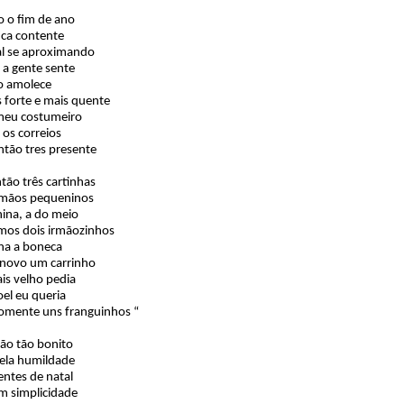
 o fim de ano
ica contente
l se aproximando
 a gente sente
o amolece
 forte e mais quente
eu costumeiro
é os correios
ntão tres presente
tão três cartinhas
irmãos pequeninos
na, a do meio
mos dois irmãozinhos
na a boneca
 novo um carrinho
is velho pedia
el eu queria
omente uns franguinhos “
tão tão bonito
ela humildade
entes de natal
m simplicidade