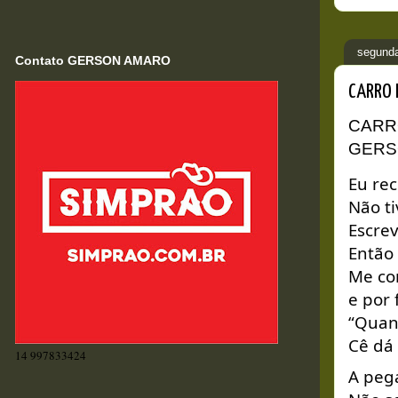
segunda
Contato GERSON AMARO
CARRO 
GERS
Eu rec
Não t
Escre
Então 
Me co
e por 
“Quan
Cê dá
14 997833424
A peg