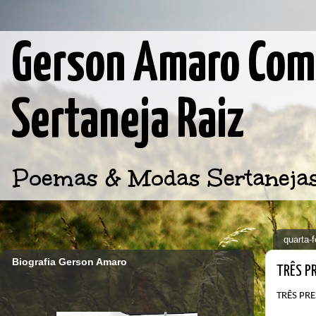
Gerson Amaro Comp
Sertaneja Raiz
Poemas & Modas Sertanejas d
quarta-
Biografia Gerson Amaro
TRÊS P
TRÊS
PRE