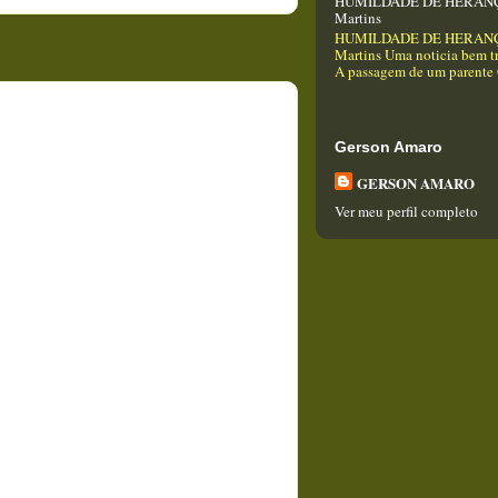
HUMILDADE DE HERANÇA
Martins
HUMILDADE DE HERANÇA
Martins Uma noticia bem tr
A passagem de um parente Q
Gerson Amaro
GERSON AMARO
Ver meu perfil completo