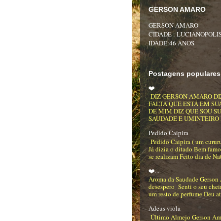
GERSON AMARO
GERSON AMARO
CIDADE : LUCIANOPOLIS
IDADE:46 ANOS
Postagens populares
❤️
DIZ GERSON AMARO DI
FALTA QUE ESTÁ EM SU
DE MIM DIZ QUE SOU S
SAUDADE E UMINTEIRO DE
Pedido Caipira
Pedido Caipira ( um curur
Já dizia o ditado Bem famo
se realizam Feito dia de Na
❤️...
Aroma da Saudade Gerson
desespero Senti o seu che
um resto de perfume Deu até
Adeus viola
Último Almejo Gerson Am