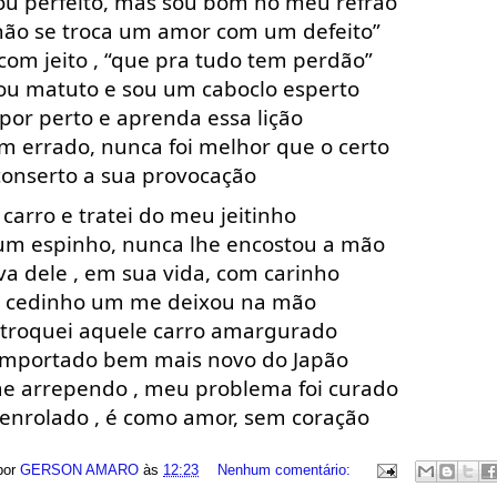
ou perfeito, mas sou bom no meu refrão 
 não se troca um amor com um defeito”
com jeito , “que pra tudo tem perdão”
ou matuto e sou um caboclo esperto
por perto e aprenda essa lição 
m errado, nunca foi melhor que o certo
conserto a sua provocação 
e carro e tratei do meu jeitinho 
m espinho, nunca lhe encostou a mão 
a dele , em sua vida, com carinho
 cedinho um me deixou na mão 
 troquei aquele carro amargurado
mportado bem mais novo do Japão
e arrependo , meu problema foi curado
 enrolado , é como amor, sem coração
por
GERSON AMARO
às
12:23
Nenhum comentário: