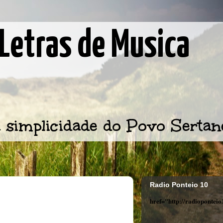
Letras de Musica
 simplicidade do Povo Sertan
Radio Ponteio 10
href="http://radiopontei