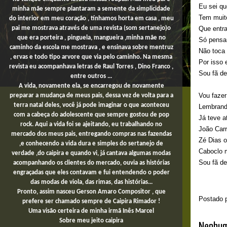
Eu sei qu
minha mãe sempre plantaram a semente da simplicidade
Tem muito
do interior em meu coração , tínhamos horta em casa , meu
Que entra
pai me mostrava através de uma revista (som sertanejo)o
que era porteira , pinguela, mangueira ,minha mãe no
Só pensan
caminho da escola me mostrava , e ensinava sobre mentruz
Não toca 
, ervas e todo tipo arvore que via pelo caminho. Na mesma
Por isso 
revista eu acompanhava letras de Raul Torres , Dino Franco ,
Sou fã de
entre outros ...
A vida, novamente ela, se encarregou de novamente
Vou faze
preparar a mudança de meus pais, dessa vez de volta para a
terra natal deles, você já pode imaginar o que aconteceu
Lembrand
com a cabeça do adolescente que sempre gostou de pop
Já teve a
rock. Aqui a vida foi se ajeitando, eu trabalhando no
João Carr
mercado dos meus pais,
entregando compras
nas fazendas
Zé Dias 
,e conhecendo a vida dura e simples do sertanejo de
Caboclo 
verdade ,do caipira e quando vi, já cantava algumas modas
Sou fã de
acompanhando os clientes do mercado, ouvia as histórias
engraçadas que eles contavam e fui entendendo o poder
das modas de viola, das rimas, das histórias...
Pronto, assim nasceu Gerson Amaro Compositor , que
Postado 
prefere ser chamado sempre de Caipira Rimador !
Uma
visão certeira de minha irmã Inês Marcel
Sobre
meu jeito
caipira
Nenhum