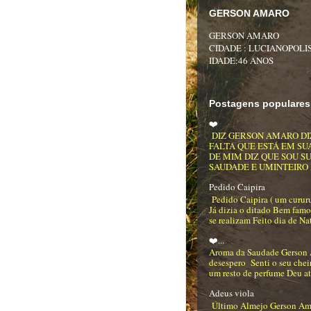
GERSON AMARO
GERSON AMARO
CIDADE : LUCIANOPOLIS
IDADE:46 ANOS
Postagens populares
❤️
DIZ GERSON AMARO DI
FALTA QUE ESTÁ EM SU
DE MIM DIZ QUE SOU S
SAUDADE E UMINTEIRO DE
Pedido Caipira
Pedido Caipira ( um curur
Já dizia o ditado Bem famo
se realizam Feito dia de Na
❤️...
Aroma da Saudade Gerson
desespero Senti o seu che
um resto de perfume Deu até
Adeus viola
Último Almejo Gerson Am