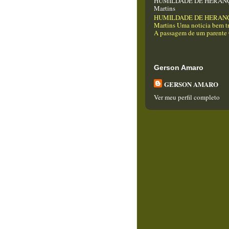
HUMILDADE DE HERANÇA
Martins
HUMILDADE DE HERANÇA
Martins Uma noticia bem tr
A passagem de um parente Q
Gerson Amaro
GERSON AMARO
Ver meu perfil completo