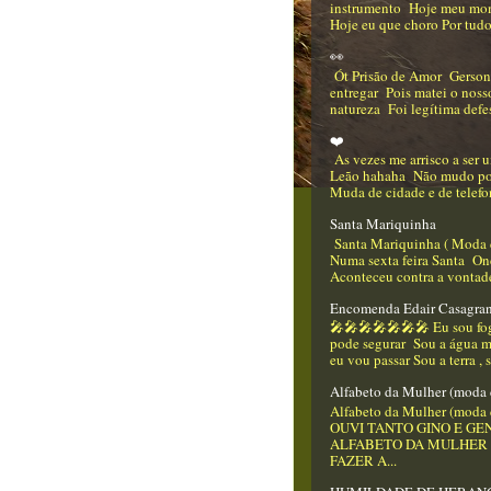
instrumento Hoje meu mo
Hoje eu que choro Por tudo
👀
Ót Prisão de Amor Gerso
entregar Pois matei o nos
natureza Foi legítima defes
❤️
As vezes me arrisco a ser
Leão hahaha Não mudo p
Muda de cidade e de telefo
Santa Mariquinha
Santa Mariquinha ( Moda 
Numa sexta feira Santa On
Aconteceu contra a vontade
Encomenda Edair Casagra
🎤🎤🎤🎤🎤🎤🎤 Eu sou f
pode segurar Sou a água m
eu vou passar Sou a terra , 
Alfabeto da Mulher (moda 
Alfabeto da Mulher (moda 
OUVI TANTO GINO E GEN
ALFABETO DA MULHER
FAZER A...