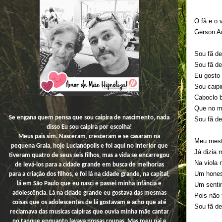
O fã e o v
Gerson A
Sou fã de
Sou fã de
Eu gosto 
Sou caipi
Caboclo b
Que no m
Se engana quem pensa que sou caipira de nascimento, nada
Sou fã de
disso
Eu
sou caipira por escolha!
Meus pais sim. Nasceram, cresceram e se casaram na
Meu mest
pequena Graia, hoje Lucianópolis e foi aqui no interior que
Já dizia 
tiveram quatro de seus seis filhos, mas a vida se encarregou
Na viola 
de levá-los para a cidade grande em busca de melhorias
Um honest
para a criação dos filhos, e foi lá na cidade grande, na capital,
lá em São Paulo que eu nasci e passei minha infância e
Um senti
adolescência. Lá na cidade grande eu gostava das mesmas
Pois não
coisas que os adolescentes de lá gostavam e acho que até
Sou fã de
reclamava das musicas caipiras que ouvia minha mãe cantar
no tanque enquanto lavava nossas roupas. Mas meu pai e