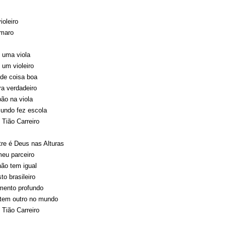
ioleiro
maro
 uma viola
 um violeiro
de coisa boa
ra verdadeiro
ão na viola
undo fez escola
 Tião Carreiro
re é Deus nas Alturas
meu parceiro
não tem igual
o brasileiro
mento profundo
 tem outro no mundo
 Tião Carreiro