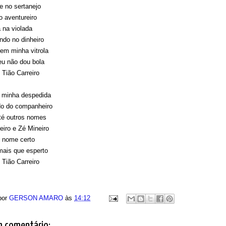
e no sertanejo
 aventureiro
 na violada
do no dinheiro
em minha vitrola
eu não dou bola
 Tião Carreiro
r minha despedida
o do companheiro
té outros nomes
eiro e Zé Mineiro
o nome certo
mais que esperto
 Tião Carreiro
por
GERSON AMARO
às
14:12
 comentário: