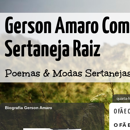
Gerson Amaro Comp
Sertaneja Raiz
Poemas & Modas Sertanejas d
quarta-
Biografia Gerson Amaro
O FÃ E
O FÃ 