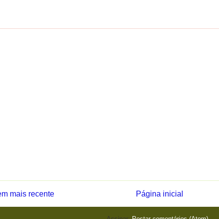
m mais recente
Página inicial
Assinar:
Postar comentários (Atom)