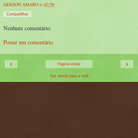
GERSON AMARO
às
07:59
Compartilhar
Nenhum comentário:
Postar um comentário
‹
›
Página inicial
Ver versão para a web