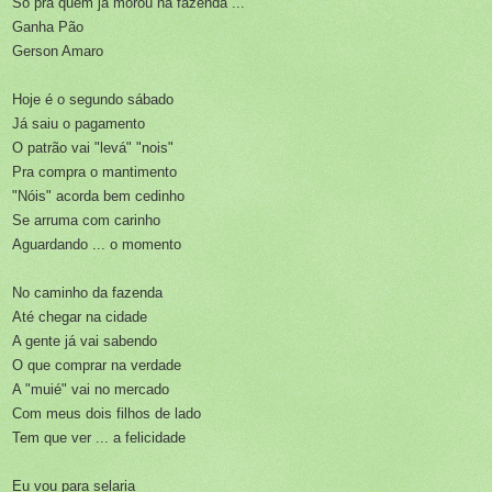
Só pra quem já morou na fazenda ...
Ganha Pão
Gerson Amaro
Hoje é o segundo sábado
Já saiu o pagamento
O patrão vai "levá" "nois"
Pra compra o mantimento
"Nóis" acorda bem cedinho
Se arruma com carinho
Aguardando ... o momento
No caminho da fazenda
Até chegar na cidade
A gente já vai sabendo
O que comprar na verdade
A "muié" vai no mercado
Com meus dois filhos de lado
Tem que ver ... a felicidade
Eu vou para selaria