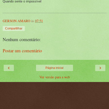
Quando sente o impossível
GERSON AMARO
às
07:51
Compartilhar
Nenhum comentário:
Postar um comentário
‹
›
Página inicial
Ver versão para a web