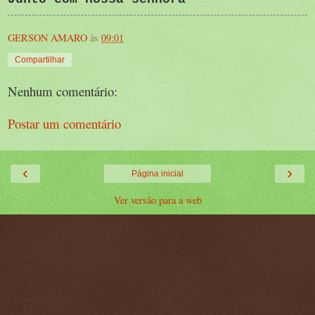
GERSON AMARO
às
09:01
Compartilhar
Nenhum comentário:
Postar um comentário
‹
›
Página inicial
Ver versão para a web