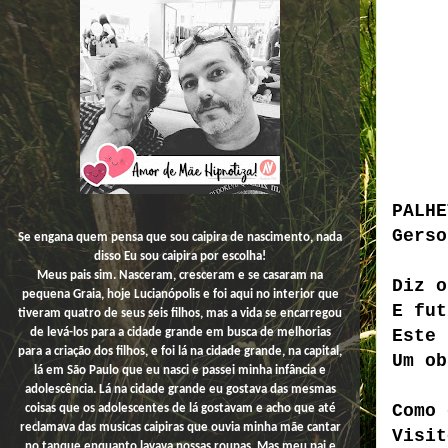
PALHE
Gerso
Se engana quem pensa que sou caipira de nascimento, nada
disso
Eu
sou caipira por escolha!
Meus pais sim. Nasceram, cresceram e se casaram na
Diz o
pequena Graia, hoje Lucianópolis e foi aqui no interior que
E fu
tiveram quatro de seus seis filhos, mas a vida se encarregou
Este 
de levá-los para a cidade grande em busca de melhorias
para a criação dos filhos, e foi lá na cidade grande, na capital,
Um ob
lá em São Paulo que eu nasci e passei minha infância e
adolescência. Lá na cidade grande eu gostava das mesmas
Como 
coisas que os adolescentes de lá gostavam e acho que até
reclamava das musicas caipiras que ouvia minha mãe cantar
Visi
no tanque enquanto lavava nossas roupas. Mas meu pai e