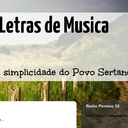
Letras de Musica
 simplicidade do Povo Sertan
Radio Ponteio 10
href="http://radiopontei
 ..