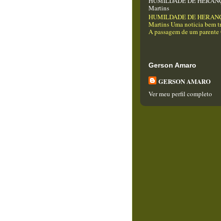
HUMILDADE DE HERANÇA
Martins
HUMILDADE DE HERANÇA
Martins Uma noticia bem tr
A passagem de um parente Q
Gerson Amaro
GERSON AMARO
Ver meu perfil completo