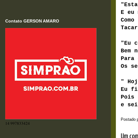
"Esta
E eu 
Como 
Contato GERSON AMARO
Taca
"Eu c
Bem n
Para 
Os se
" Hoj
Eu fi
Pois 
e sei
Postado 
14 997833424
Um com