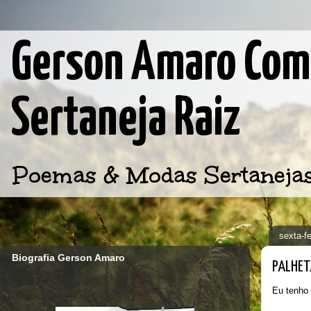
Gerson Amaro Comp
Sertaneja Raiz
Poemas & Modas Sertanejas d
sexta-f
Biografia Gerson Amaro
PALHET
Eu tenho