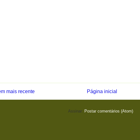
m mais recente
Página inicial
Assinar:
Postar comentários (Atom)