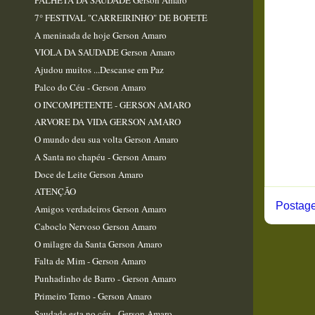
PALHETA DA SAUDADE Gerson Amaro
7° FESTIVAL "CARREIRINHO" DE BOFETE
A meninada de hoje Gerson Amaro
VIOLA DA SAUDADE Gerson Amaro
Ajudou muitos ...Descanse em Paz
Palco do Céu - Gerson Amaro
O INCOMPETENTE - GERSON AMARO
ARVORE DA VIDA GERSON AMARO
O mundo deu sua volta Gerson Amaro
A Santa no chapéu - Gerson Amaro
Doce de Leite Gerson Amaro​
ATENÇÃO
Postage
Amigos verdadeiros Gerson Amaro
Caboclo Nervoso Gerson Amaro
O milagre da Santa Gerson Amaro
Falta de Mim - Gerson Amaro
Punhadinho de Barro - Gerson Amaro
Primeiro Terno - Gerson Amaro
Saudade esta no céu - Gerson Amaro