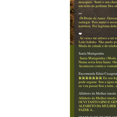
desespero Senti o seu che
um resto de perfume Deu até
👀
Ót Prisão de Amor Gerso
entregar Pois matei o nos
natureza Foi legítima defes
❤️
As vezes me arrisco a ser
Leão hahaha Não mudo p
Muda de cidade e de telefo
Santa Mariquinha
Santa Mariquinha ( Moda 
Numa sexta feira Santa On
Aconteceu contra a vontade
Encomenda Edair Casagra
🎤🎤🎤🎤🎤🎤🎤 Eu sou f
pode segurar Sou a água m
eu vou passar Sou a terra , 
Alfabeto da Mulher (moda 
Alfabeto da Mulher (moda 
OUVI TANTO GINO E GEN
ALFABETO DA MULHER
FAZER A...