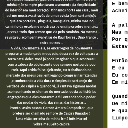
E bem
minha mãe sempre plantaram a semente da simplicidade
Achei
do interior em meu coração , tínhamos horta em casa , meu
pai me mostrava através de uma revista (som sertanejo)o
que era porteira , pinguela, mangueira ,minha mãe no
A pal
caminho da escola me mostrava , e ensinava sobre mentruz
Mas m
, ervas e todo tipo arvore que via pelo caminho. Na mesma
revista eu acompanhava letras de Raul Torres , Dino Franco ,
Por q
entre outros ...
Estav
A vida, novamente ela, se encarregou de novamente
preparar a mudança de meus pais, dessa vez de volta para a
terra natal deles, você já pode imaginar o que aconteceu
Então
com a cabeça do adolescente que sempre gostou de pop
E eu
rock. Aqui a vida foi se ajeitando, eu trabalhando no
Eu co
mercado dos meus pais,
entregando compras
nas fazendas
,e conhecendo a vida dura e simples do sertanejo de
Em m
verdade ,do caipira e quando vi, já cantava algumas modas
acompanhando os clientes do mercado, ouvia as histórias
Quand
engraçadas que eles contavam e fui entendendo o poder
De m
das modas de viola, das rimas, das histórias...
Pronto, assim nasceu Gerson Amaro Compositor , que
E qua
prefere ser chamado sempre de Caipira Rimador !
Limpo
Uma
visão certeira de minha irmã Inês Marcel
Sobre
meu jeito
caipira