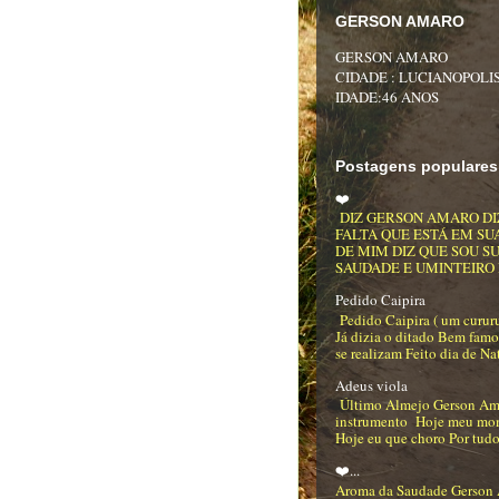
GERSON AMARO
GERSON AMARO
CIDADE : LUCIANOPOLIS
IDADE:46 ANOS
Postagens populares
❤️
DIZ GERSON AMARO DI
FALTA QUE ESTÁ EM SU
DE MIM DIZ QUE SOU S
SAUDADE E UMINTEIRO DE
Pedido Caipira
Pedido Caipira ( um curur
Já dizia o ditado Bem famo
se realizam Feito dia de Na
Adeus viola
Último Almejo Gerson Am
instrumento Hoje meu mo
Hoje eu que choro Por tudo
❤️...
Aroma da Saudade Gerson