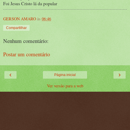
Foi Jesus Cristo lá da popular
GERSON AMARO
às
06:46
Compartilhar
Nenhum comentário:
Postar um comentário
‹
›
Página inicial
Ver versão para a web