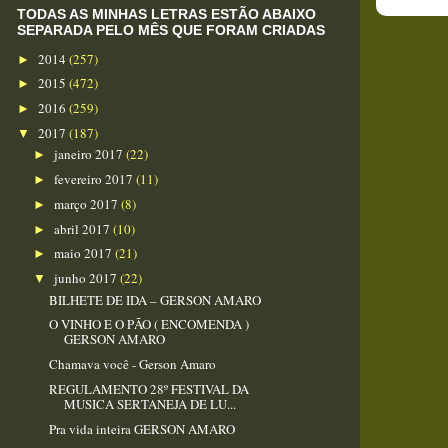
TODAS AS MINHAS LETRAS ESTÃO ABAIXO
SEPARADA PELO MÊS QUE FORAM CRIADAS
2014
(257)
►
2015
(472)
►
2016
(259)
►
2017
(187)
▼
janeiro 2017
(22)
►
fevereiro 2017
(11)
►
março 2017
(8)
►
abril 2017
(10)
►
maio 2017
(21)
►
junho 2017
(22)
▼
BILHETE DE IDA – GERSON AMARO
O VINHO E O PÃO ( ENCOMENDA )
GERSON AMARO
Chamava você - Gerson Amaro
REGULAMENTO 28º FESTIVAL DA
MUSICA SERTANEJA DE LU...
Pra vida inteira GERSON AMARO