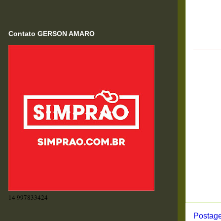
Contato GERSON AMARO
14 997833424
Postage