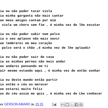
ia eu não puder tocar viola
ia minha garganta não mais cantar
ue meus amigos cantam por mim
 viola um choro sem fim , é minha vez de lhe escutar
ia eu não puder subir num palco
ia o seu aplauso não mais ouvir
ue lembrarei em meu coração
 palco será o chão ,é minha vez de lhe aplaudir
ia eu não puder sair de casa
ia as minhas pernas não mais andar
ue andarei pensando em ti
air mesmo estando aqui , é minha vez de então sonhar
ia eu deste mundo então partir
ia então o céu eu merecer
ue estarei muito feliz
us do céu assim me quis , é minha vez de Lhe conhecer
por
GERSON AMARO
às
15:15