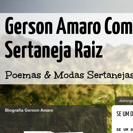
Gerson Amaro Comp
Sertaneja Raiz
Poemas & Modas Sertanejas d
domingo
Biografia Gerson Amaro
SE UM 
SE UM D