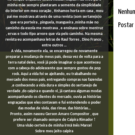
minha mãe sempre plantaram a semente da simplicidade
Nenhum
do interior em meu coração , tínhamos horta em casa , meu
pai me mostrava através de uma revista (som sertanejo)o
que era porteira , pinguela, mangueira ,minha mãe no
Postar
caminho da escola me mostrava , e ensinava sobre mentruz
, ervas e todo tipo arvore que via pelo caminho. Na mesma
revista eu acompanhava letras de Raul Torres , Dino Franco ,
entre outros ...
A vida, novamente ela, se encarregou de novamente
preparar a mudança de meus pais, dessa vez de volta para a
terra natal deles, você já pode imaginar o que aconteceu
com a cabeça do adolescente que sempre gostou de pop
rock. Aqui a vida foi se ajeitando, eu trabalhando no
mercado dos meus pais,
entregando compras
nas fazendas
,e conhecendo a vida dura e simples do sertanejo de
verdade ,do caipira e quando vi, já cantava algumas modas
acompanhando os clientes do mercado, ouvia as histórias
engraçadas que eles contavam e fui entendendo o poder
das modas de viola, das rimas, das histórias...
Pronto, assim nasceu Gerson Amaro Compositor , que
prefere ser chamado sempre de Caipira Rimador !
Uma
visão certeira de minha irmã Inês Marcel
Sobre
meu jeito
caipira