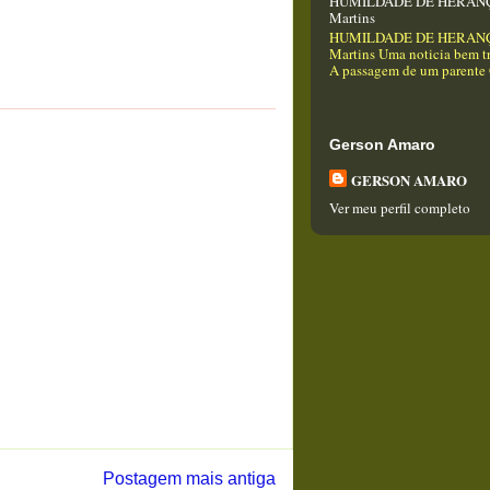
HUMILDADE DE HERANÇA
Martins
HUMILDADE DE HERANÇA
Martins Uma noticia bem tr
A passagem de um parente Q
Gerson Amaro
GERSON AMARO
Ver meu perfil completo
Postagem mais antiga