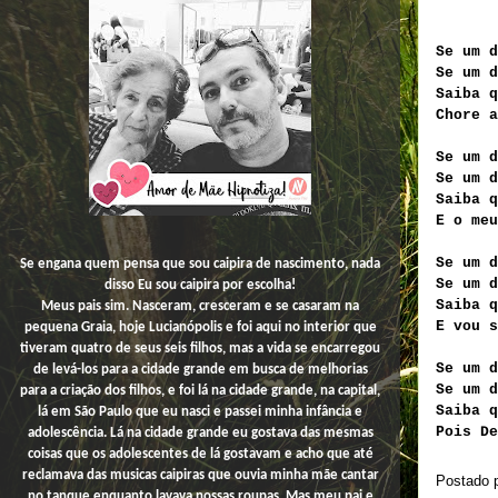
Se um d
Se um d
Saiba q
Chore a
Se um d
Se um d
Saiba q
E o meu
Se um d
Se engana quem pensa que sou caipira de nascimento, nada
Se um d
disso
Eu
sou caipira por escolha!
Saiba q
Meus pais sim. Nasceram, cresceram e se casaram na
E vou s
pequena Graia, hoje Lucianópolis e foi aqui no interior que
tiveram quatro de seus seis filhos, mas a vida se encarregou
Se um d
de levá-los para a cidade grande em busca de melhorias
Se um d
para a criação dos filhos, e foi lá na cidade grande, na capital,
Saiba q
lá em São Paulo que eu nasci e passei minha infância e
Pois De
adolescência. Lá na cidade grande eu gostava das mesmas
coisas que os adolescentes de lá gostavam e acho que até
reclamava das musicas caipiras que ouvia minha mãe cantar
Postado 
no tanque enquanto lavava nossas roupas. Mas meu pai e