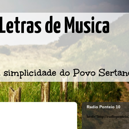
Letras de Musica
 simplicidade do Povo Sertan
Radio Ponteio 10
href="http://radiopontei