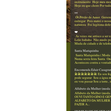
instrumento Hoje meu mo
Hoje eu que choro Por tudo
👀
Ót Prisão de Amor Gerso
entregar Pois matei o nos
natureza Foi legítima defes
❤️
As vezes me arrisco a ser
Leão hahaha Não mudo p
Muda de cidade e de telefo
Santa Mariquinha
Santa Mariquinha ( Moda 
Numa sexta feira Santa On
Aconteceu contra a vontade
Encomenda Edair Casagra
🎤🎤🎤🎤🎤🎤🎤 Eu sou f
pode segurar Sou a água m
eu vou passar Sou a terra , 
Alfabeto da Mulher (moda 
Alfabeto da Mulher (moda 
OUVI TANTO GINO E GEN
ALFABETO DA MULHER
FAZER A...