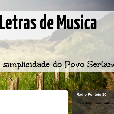
Letras de Musica
 simplicidade do Povo Sertan
Radio Ponteio 10
href="http://radiopontei