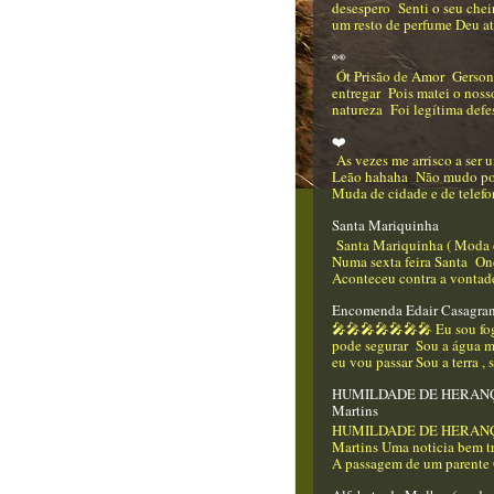
desespero Senti o seu che
um resto de perfume Deu até
👀
Ót Prisão de Amor Gerso
entregar Pois matei o nos
natureza Foi legítima defes
❤️
As vezes me arrisco a ser
Leão hahaha Não mudo p
Muda de cidade e de telefo
Santa Mariquinha
Santa Mariquinha ( Moda 
Numa sexta feira Santa On
Aconteceu contra a vontade
Encomenda Edair Casagra
🎤🎤🎤🎤🎤🎤🎤 Eu sou f
pode segurar Sou a água m
eu vou passar Sou a terra , 
HUMILDADE DE HERANÇA
Martins
HUMILDADE DE HERANÇA
Martins Uma noticia bem tr
A passagem de um parente Q