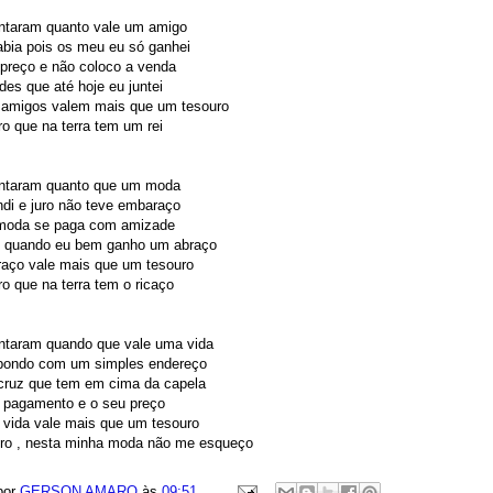
ntaram quanto vale um amigo
bia pois os meu eu só ganhei
preço e não coloco a venda
es que até hoje eu juntei
amigos valem mais que um tesouro
ro que na terra tem um rei
ntaram quanto que um moda
di e juro não teve embaraço
moda se paga com amizade
 quando eu bem ganho um abraço
raço vale mais que um tesouro
ro que na terra tem o ricaço
ntaram quando que vale uma vida
epondo com um simples endereço
 cruz que tem em cima da capela
o pagamento e o seu preço
 vida vale mais que um tesouro
uro , nesta minha moda não me esqueço
por
GERSON AMARO
às
09:51