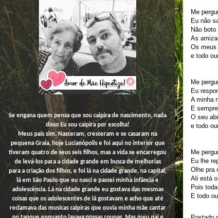
Me pergu
Eu não sa
Não boto 
As amizad
Os meus 
e todo ou
Me pergu
Eu respon
A minha 
E sempre
Se engana quem pensa que sou caipira de nascimento, nada
O seu ab
disso
Eu
sou caipira por escolha!
e todo ou
Meus pais sim. Nasceram, cresceram e se casaram na
pequena Graia, hoje Lucianópolis e foi aqui no interior que
Me pergu
tiveram quatro de seus seis filhos, mas a vida se encarregou
Eu lhe r
de levá-los para a cidade grande em busca de melhorias
Olhe pra
para a criação dos filhos, e foi lá na cidade grande, na capital,
Ali está 
lá em São Paulo que eu nasci e passei minha infância e
Pois toda
adolescência. Lá na cidade grande eu gostava das mesmas
E todo o
coisas que os adolescentes de lá gostavam e acho que até
reclamava das musicas caipiras que ouvia minha mãe cantar
Postado 
no tanque enquanto lavava nossas roupas. Mas meu pai e