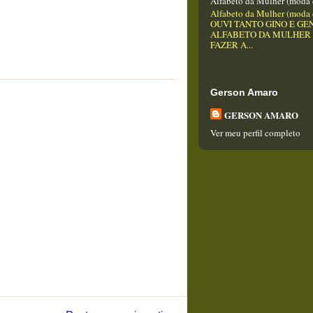
Alfabeto da Mulher (moda 
Alfabeto da Mulher (moda 
OUVI TANTO GINO E GEN
ALFABETO DA MULHER
FAZER A...
Gerson Amaro
GERSON AMARO
Ver meu perfil completo