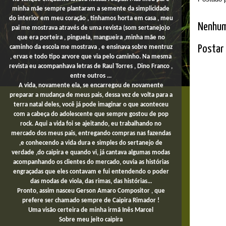
minha mãe sempre plantaram a semente da simplicidade
do interior em meu coração , tínhamos horta em casa , meu
Nenhum
pai me mostrava através de uma revista (som sertanejo)o
que era porteira , pinguela, mangueira ,minha mãe no
Postar
caminho da escola me mostrava , e ensinava sobre mentruz
, ervas e todo tipo arvore que via pelo caminho. Na mesma
revista eu acompanhava letras de Raul Torres , Dino Franco ,
entre outros ...
A vida, novamente ela, se encarregou de novamente
preparar a mudança de meus pais, dessa vez de volta para a
terra natal deles, você já pode imaginar o que aconteceu
com a cabeça do adolescente que sempre gostou de pop
rock. Aqui a vida foi se ajeitando, eu trabalhando no
mercado dos meus pais,
entregando compras
nas fazendas
,e conhecendo a vida dura e simples do sertanejo de
verdade ,do caipira e quando vi, já cantava algumas modas
acompanhando os clientes do mercado, ouvia as histórias
engraçadas que eles contavam e fui entendendo o poder
das modas de viola, das rimas, das histórias...
Pronto, assim nasceu Gerson Amaro Compositor , que
prefere ser chamado sempre de Caipira Rimador !
Uma
visão certeira de minha irmã Inês Marcel
Sobre
meu jeito
caipira