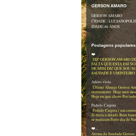
GERSON AMARO
GERSON AMARO
CIDADE : LUCIANOPOLIS
IDADE:46 ANOS
Postagens populares
❤️
DIZ GERSON AMARO DI
FALTA QUE ESTÁ EM SU
DE MIM DIZ QUE SOU S
SAUDADE E UMINTEIRO DE
Adeus viola
Último Almejo Gerson Am
instrumento Hoje meu mo
Hoje eu que choro Por tudo
Pedido Caipira
Pedido Caipira ( um curur
Já dizia o ditado Bem famo
se realizam Feito dia de Na
❤️...
Aroma da Saudade Gerson