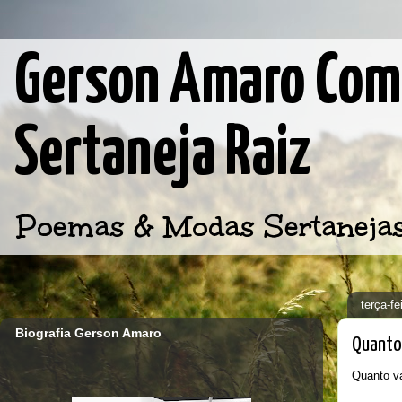
Gerson Amaro Comp
Sertaneja Raiz
Poemas & Modas Sertanejas d
terça-fe
Biografia Gerson Amaro
Quanto 
Quanto va