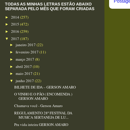
Postage
TODAS AS MINHAS LETRAS ESTÃO ABAIXO
SEPARADA PELO MÊS QUE FORAM CRIADAS
2014
(257)
►
2015
(472)
►
2016
(259)
►
2017
(187)
▼
janeiro 2017
(22)
►
fevereiro 2017
(11)
►
março 2017
(8)
►
abril 2017
(10)
►
maio 2017
(21)
►
junho 2017
(22)
▼
BILHETE DE IDA – GERSON AMARO
O VINHO E O PÃO ( ENCOMENDA )
GERSON AMARO
Chamava você - Gerson Amaro
REGULAMENTO 28º FESTIVAL DA
MUSICA SERTANEJA DE LU...
Pra vida inteira GERSON AMARO