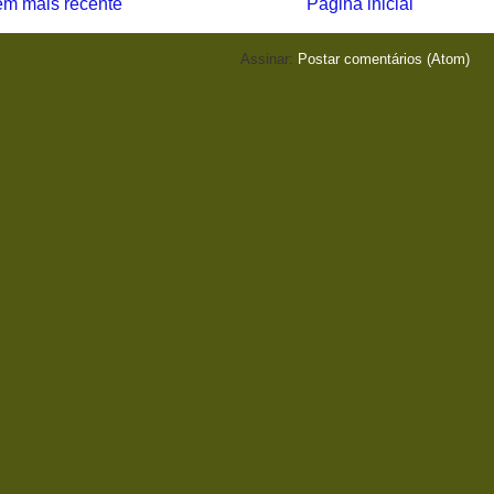
m mais recente
Página inicial
Assinar:
Postar comentários (Atom)