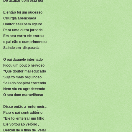
De acabar com esta dor “
E então foi um sucesso
Cirurgia abençoada
Doutor saiu bem ligeiro
Para uma outra jornada
Em seu carro ele entrou
o pai não o cumprimentou
Saindo em disparada
O pai daquele internado
Ficou um pouco nervoso
“Que doutor mal educado
Sujeito mais orgulhoso
Saiu do hospital correndo
Nem viu eu agradecendo
O seu dom maravilhoso
Disse então a enfermeira
Para o pai contraditório
“Ele foi enterrar um filho
Ele voltou ao velório ,
Deixou de o filho de velar