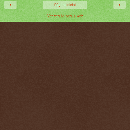
‹
›
Página inicial
Ver versão para a web