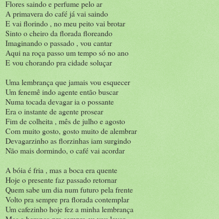
Flores saindo e perfume pelo ar
A primavera do café já vai saindo
E vai florindo , no meu peito vai brotar
Sinto o cheiro da florada floreando
Imaginando o passado , vou cantar
Aqui na roça passo um tempo só no ano
E vou chorando pra cidade soluçar
Uma lembrança que jamais vou esquecer
Um fenemê indo agente então buscar
Numa tocada devagar ia o possante
Era o instante de agente prosear
Fim de colheita , mês de julho e agosto
Com muito gosto, gosto muito de alembrar
Devagarzinho as florzinhas iam surgindo
Não mais dormindo, o café vai acordar
A bóia é fria , mas a boca era quente
Hoje o presente faz passado retornar
Quem sabe um dia num futuro pela frente
Volto pra sempre pra florada contemplar
Um cafezinho hoje fez a minha lembrança
Mas a herança pra sempre eu vou levar