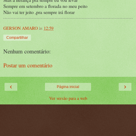
Sempre em setembro a florada no meu peito
Não vai ter jeito ,pra sempre irá florar
GERSON AMARO
às
12:59
Compartilhar
Nenhum comentário:
Postar um comentário
‹
›
Página inicial
Ver versão para a web