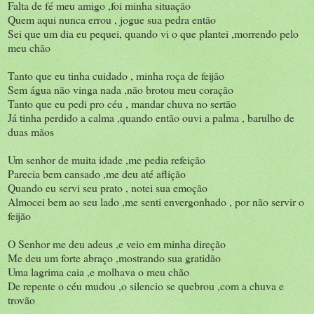
Falta de fé meu amigo ,foi minha situação
Quem aqui nunca errou , jogue sua pedra então
Sei que um dia eu pequei, quando vi o que plantei ,morrendo pelo
meu chão
Tanto que eu tinha cuidado , minha roça de feijão
Sem água não vinga nada ,não brotou meu coração
Tanto que eu pedi pro céu , mandar chuva no sertão
Já tinha perdido a calma ,quando então ouvi a palma , barulho de
duas mãos
Um senhor de muita idade ,me pedia refeição
Parecia bem cansado ,me deu até aflição
Quando eu servi seu prato , notei sua emoção
Almocei bem ao seu lado ,me senti envergonhado , por não servir o
feijão
O Senhor me deu adeus ,e veio em minha direção
Me deu um forte abraço ,mostrando sua gratidão
Uma lagrima caia ,e molhava o meu chão
De repente o céu mudou ,o silencio se quebrou ,com a chuva e
trovão