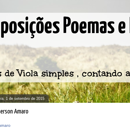
osições Poemas e 
e Viola simples , contando a
eira, 1 de setembro de 2015
 Gerson Amaro
Amaro