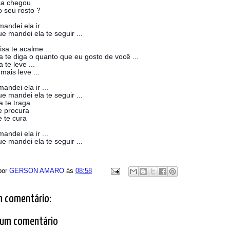
sa chegou
o seu rosto ?
andei ela ir ...
e mandei ela te seguir ...
isa te acalme ...
a te diga o quanto que eu gosto de você ...
 te leve ...
mais leve ...
andei ela ir ...
e mandei ela te seguir ...
a te traga
e procura
 te cura
andei ela ir ...
e mandei ela te seguir ...
por
GERSON AMARO
às
08:58
 comentário:
 um comentário