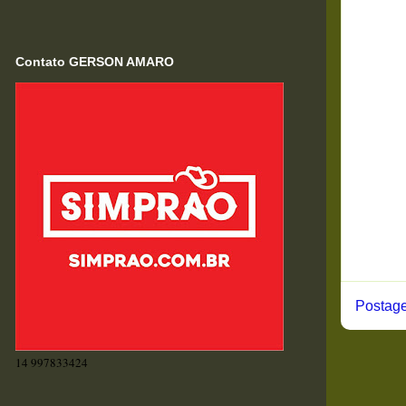
Contato GERSON AMARO
Postage
14 997833424