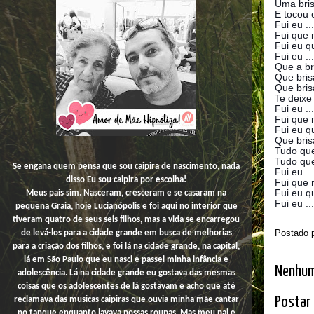
Uma bri
E tocou 
Fui eu ...
Fui que m
Fui eu qu
Fui eu ...
Que a br
Que bris
Que brisa
Te deixe 
Fui eu ...
Fui que m
Fui eu qu
Que bris
Tudo qu
Tudo que
Se engana quem pensa que sou caipira de nascimento, nada
Fui eu ...
disso
Eu
sou caipira por escolha!
Fui que m
Fui eu qu
Meus pais sim. Nasceram, cresceram e se casaram na
Fui eu ...
pequena Graia, hoje Lucianópolis e foi aqui no interior que
tiveram quatro de seus seis filhos, mas a vida se encarregou
Postado 
de levá-los para a cidade grande em busca de melhorias
para a criação dos filhos, e foi lá na cidade grande, na capital,
lá em São Paulo que eu nasci e passei minha infância e
Nenhum
adolescência. Lá na cidade grande eu gostava das mesmas
coisas que os adolescentes de lá gostavam e acho que até
Postar
reclamava das musicas caipiras que ouvia minha mãe cantar
no tanque enquanto lavava nossas roupas. Mas meu pai e