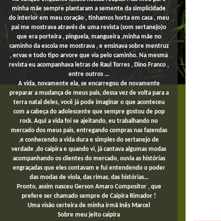
minha mãe sempre plantaram a semente da simplicidade
do interior em meu coração , tínhamos horta em casa , meu
pai me mostrava através de uma revista (som sertanejo)o
que era porteira , pinguela, mangueira ,minha mãe no
caminho da escola me mostrava , e ensinava sobre mentruz
, ervas e todo tipo arvore que via pelo caminho. Na mesma
revista eu acompanhava letras de Raul Torres , Dino Franco ,
entre outros ...
A vida, novamente ela, se encarregou de novamente
preparar a mudança de meus pais, dessa vez de volta para a
terra natal deles, você já pode imaginar o que aconteceu
com a cabeça do adolescente que sempre gostou de pop
rock. Aqui a vida foi se ajeitando, eu trabalhando no
mercado dos meus pais,
entregando compras
nas fazendas
,e conhecendo a vida dura e simples do sertanejo de
verdade ,do caipira e quando vi, já cantava algumas modas
acompanhando os clientes do mercado, ouvia as histórias
engraçadas que eles contavam e fui entendendo o poder
das modas de viola, das rimas, das histórias...
Pronto, assim nasceu Gerson Amaro Compositor , que
prefere ser chamado sempre de Caipira Rimador !
Uma
visão certeira de minha irmã Inês Marcel
Sobre
meu jeito
caipira