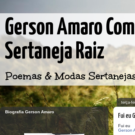
Gerson Amaro Comp
Sertaneja Raiz
Poemas & Modas Sertanejas d
terça-f
Biografia Gerson Amaro
Fui eu
Fui eu
Gerson 