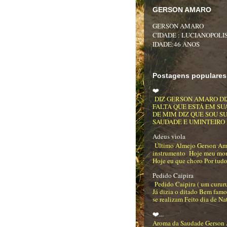
GERSON AMARO
GERSON AMARO
CIDADE : LUCIANOPOLIS
IDADE:46 ANOS
Postagens populares
❤️
DIZ GERSON AMARO DI
FALTA QUE ESTÁ EM SU
DE MIM DIZ QUE SOU S
SAUDADE E UMINTEIRO DE
Adeus viola
Último Almejo Gerson Am
instrumento Hoje meu mo
Hoje eu que choro Por tudo
Pedido Caipira
Pedido Caipira ( um curur
Já dizia o ditado Bem famo
se realizam Feito dia de Na
❤️...
Aroma da Saudade Gerson