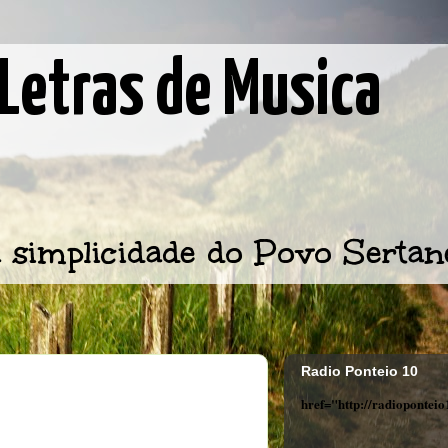
Letras de Musica
 simplicidade do Povo Sertan
Radio Ponteio 10
href="http://radiopontei