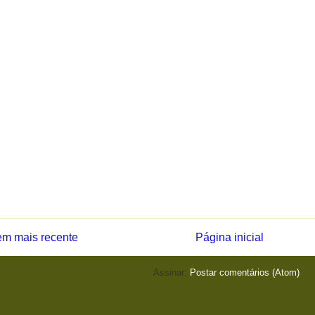
m mais recente
Página inicial
Assinar:
Postar comentários (Atom)