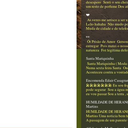
desespero Senti o seu che
um resto de perfume Deu até
❤️
As vezes me arrisco a ser
Leão hahaha Não mudo p
Muda de cidade e de telefo
👀
Ót Prisão de Amor Gerso
entregar Pois matei o nos
natureza Foi legítima defes
Santa Mariquinha
Santa Mariquinha ( Moda 
Numa sexta feira Santa On
Aconteceu contra a vontade
Encomenda Edair Casagra
🎤🎤🎤🎤🎤🎤🎤 Eu sou f
pode segurar Sou a água m
eu vou passar Sou a terra , 
HUMILDADE DE HERANÇA
Martins
HUMILDADE DE HERANÇA
Martins Uma noticia bem tr
A passagem de um parente Q