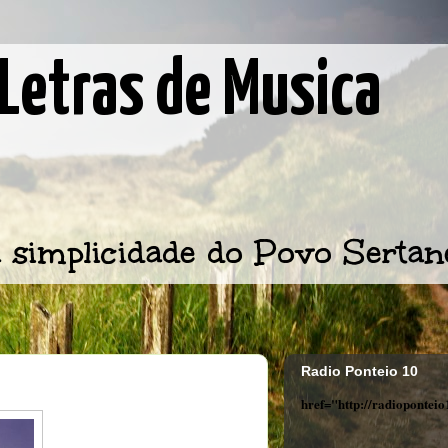
Letras de Musica
 simplicidade do Povo Sertan
Radio Ponteio 10
href="http://radiopontei