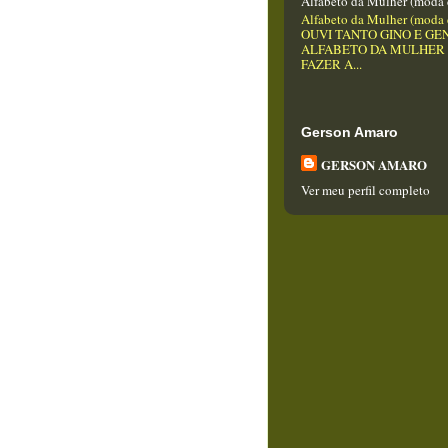
Alfabeto da Mulher (moda 
Alfabeto da Mulher (moda 
OUVI TANTO GINO E GEN
ALFABETO DA MULHER
FAZER A...
Gerson Amaro
GERSON AMARO
Ver meu perfil completo