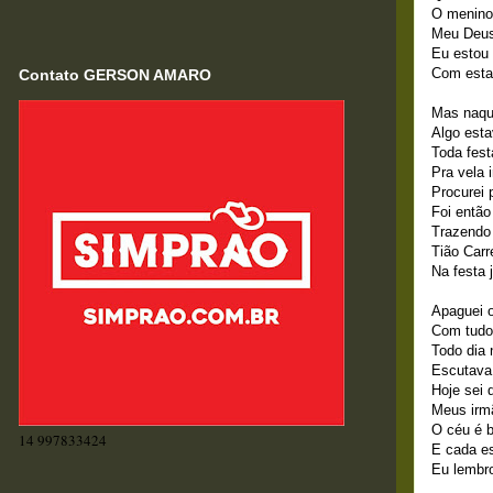
O menino 
Meu Deus
Eu estou
Com esta 
Contato GERSON AMARO
Mas naqu
Algo esta
Toda fes
Pra vela 
Procurei 
Foi então
Trazendo
Tião Carr
Na festa 
Apaguei o
Com tudo
Todo dia 
Escutava
Hoje sei 
Meus irm
O céu é 
14 997833424
E cada es
Eu lembro