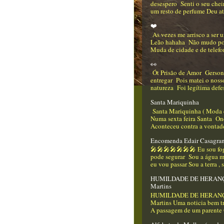
desespero Senti o seu che
um resto de perfume Deu até
❤️
As vezes me arrisco a ser
Leão hahaha Não mudo p
Muda de cidade e de telefo
👀
Ót Prisão de Amor Gerso
entregar Pois matei o nos
natureza Foi legítima defes
Santa Mariquinha
Santa Mariquinha ( Moda 
Numa sexta feira Santa On
Aconteceu contra a vontade
Encomenda Edair Casagra
🎤🎤🎤🎤🎤🎤🎤 Eu sou f
pode segurar Sou a água m
eu vou passar Sou a terra , 
HUMILDADE DE HERANÇA
Martins
HUMILDADE DE HERANÇA
Martins Uma noticia bem tr
A passagem de um parente Q