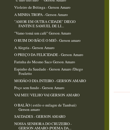
"U mió dus mió" * Gerson Amaro
Violeiro de Ibitinga - Gerson Amaro
A MINHA TROPA - Gerson Amaro
"AMOR EM OUTRA CIDADE" DIEGO
FANTIN E SAMUEL DE LI...
"Vamo tomá um café" Gerson Amaro
O RUIM DO BÃO É O MIÓ - Gerson amaro
A Alegria - Gerson Amaro
O PREÇO DA FELICIDADE - Gerson Amaro
Farinha do Mesmo Saco Gerson Amaro
Espinho da Saudade - Gerson Amaro /Diego
Fouletto
MODÃO O DIA INTEIRO - GERSON AMARO
Poço sem fundo - Gerson Amaro
VAI MEU VELHO VAI GERSON AMARO
O BALÃO ( estilo o milagre de Tambaú)
Gerson amaro
SAUDADES - GERSON AMARO
NOSSA SENHORA DO CRUZEIRO -
GERSON AMARO (POEMA DA...