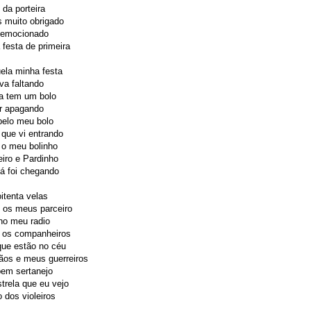
da porteira
 muito obrigado
 emocionado
festa de primeira
ela minha festa
va faltando
ta tem um bolo
ir apagando
pelo meu bolo
 que vi entrando
 o meu bolinho
eiro e Pardinho
já foi chegando
itenta velas
 os meus parceiro
no meu radio
 os companheiros
que estão no céu
ãos e meus guerreiros
bem sertanejo
trela que eu vejo
 dos violeiros