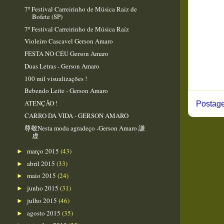
7º Festival Carreirinho de Música Raiz de
Bofete (SP)
7º Festival Carreirinho de Música Raíz
Violeiro Cascavel Gerson Amaro
FESTA NO CÉU Gerson Amaro​
Duas Letras - Gerson Amaro
100 mil visualizações !
Bebendo Leite - Gerson Amaro
ATENÇÃO !
Postage
CARRO DA VIDA - GERSON AMARO
尊敬Nesta moda agradeço -Gerson Amaro 謙
虚
março 2015
(43)
►
abril 2015
(33)
►
maio 2015
(24)
►
junho 2015
(31)
►
julho 2015
(46)
►
agosto 2015
(35)
►