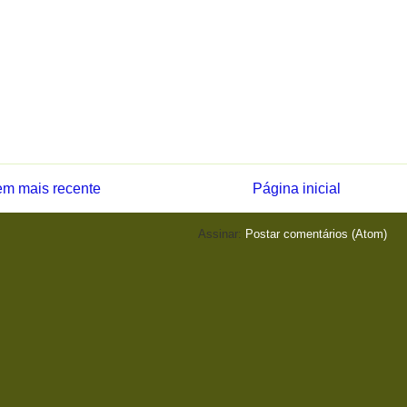
m mais recente
Página inicial
Assinar:
Postar comentários (Atom)