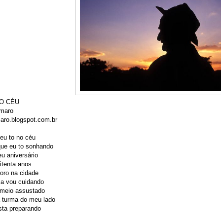
O CÉU
maro​
aro.blogspot.com.br
eu to no céu
que eu to sonhando
u aniversário
itenta anos
oro na cidade
ça vou cuidando
 meio assustado
turma do meu lado
sta preparando