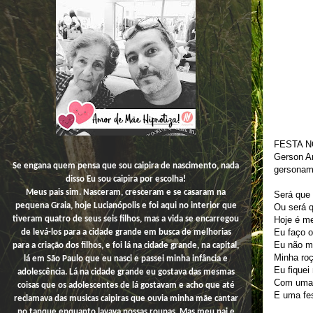
FESTA N
Gerson A
Se engana quem pensa que sou caipira de nascimento, nada
gersonam
disso
Eu
sou caipira por escolha!
Meus pais sim. Nasceram, cresceram e se casaram na
Será que 
pequena Graia, hoje Lucianópolis e foi aqui no interior que
Ou será 
Hoje é me
tiveram quatro de seus seis filhos, mas a vida se encarregou
Eu faço o
de levá-los para a cidade grande em busca de melhorias
Eu não m
para a criação dos filhos, e foi lá na cidade grande, na capital,
Minha ro
lá em São Paulo que eu nasci e passei minha infância e
Eu fiquei
adolescência. Lá na cidade grande eu gostava das mesmas
Com uma 
coisas que os adolescentes de lá gostavam e acho que até
E uma fe
reclamava das musicas caipiras que ouvia minha mãe cantar
no tanque enquanto lavava nossas roupas. Mas meu pai e