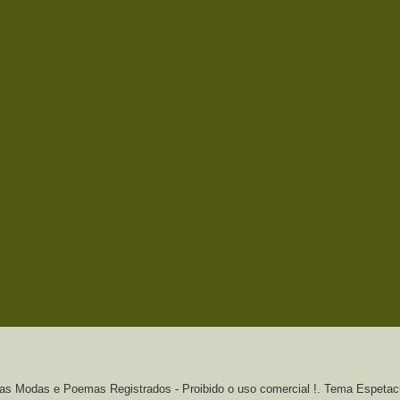
s Modas e Poemas Registrados - Proibido o uso comercial !. Tema Espetac