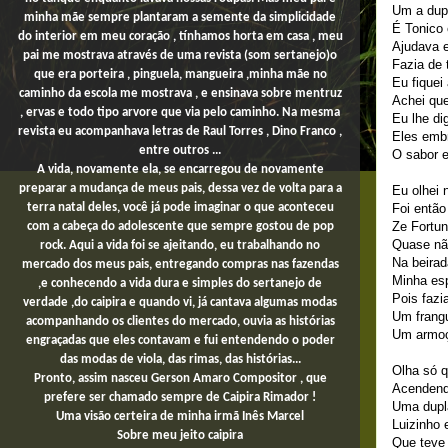
Um a dup
minha mãe sempre plantaram a semente da simplicidade
É Tonico 
do interior em meu coração , tínhamos horta em casa , meu
Ajudava 
pai me mostrava através de uma revista (som sertanejo)o
Fazia de
que era porteira , pinguela, mangueira ,minha mãe no
Eu fiquei
caminho da escola me mostrava , e ensinava sobre mentruz
Achei que
, ervas e todo tipo arvore que via pelo caminho. Na mesma
Eu lhe di
revista eu acompanhava letras de Raul Torres , Dino Franco ,
Eles embr
entre outros ...
O sabor e
A vida, novamente ela, se encarregou de novamente
preparar a mudança de meus pais, dessa vez de volta para a
Eu olhei 
Foi então
terra natal deles, você já pode imaginar o que aconteceu
Ze Fortun
com a cabeça do adolescente que sempre gostou de pop
Quase não
rock. Aqui a vida foi se ajeitando, eu trabalhando no
Na beirad
mercado dos meus pais,
entregando compras
nas fazendas
Minha es
,e conhecendo a vida dura e simples do sertanejo de
Pois fazi
verdade ,do caipira e quando vi, já cantava algumas modas
Um frang
acompanhando os clientes do mercado, ouvia as histórias
Um armoç
engraçadas que eles contavam e fui entendendo o poder
das modas de viola, das rimas, das histórias...
Olha só 
Pronto, assim nasceu Gerson Amaro Compositor , que
Acendend
prefere ser chamado sempre de Caipira Rimador !
Uma dupl
Uma
visão certeira de minha irmã Inês Marcel
Luizinho 
Sobre
meu jeito
caipira
Que teve