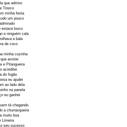
la que admiro
e Tinoco
em minha festa
 tudo um pouco
 admirado
 estava louco
go e ninguém cala
ulhava a bala
ra de coco
na minha cozinha
 que avistei
a e Pitangueira
 acreditei
a do fogão
posa eu ajudei
am ao lado dela
uinho na panela
o eu ganhei
quem tá chegando
o a churrasqueira
a muito boa
e Limeira
 o seu sucesso