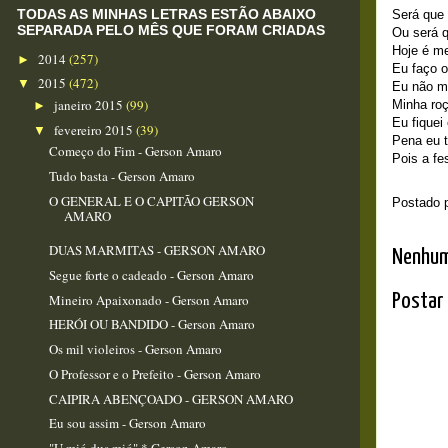
TODAS AS MINHAS LETRAS ESTÃO ABAIXO
Será que 
SEPARADA PELO MÊS QUE FORAM CRIADAS
Ou será 
Hoje é me
2014
(257)
►
Eu faço o
2015
(472)
▼
Eu não m
janeiro 2015
(99)
Minha ro
►
Eu fique
fevereiro 2015
(39)
▼
Pena eu t
Começo do Fim - Gerson Amaro
Pois a fe
Tudo basta - Gerson Amaro
O GENERAL E O CAPITÃO GERSON
Postado 
AMARO
DUAS MARMITAS - GERSON AMARO
Nenhum
Segue forte o cadeado - Gerson Amaro
Postar
Mineiro Apaixonado - Gerson Amaro
HERÓI OU BANDIDO - Gerson Amaro
Os mil violeiros - Gerson Amaro
O Professor e o Prefeito - Gerson Amaro
CAIPIRA ABENÇOADO - GERSON AMARO
Eu sou assim - Gerson Amaro