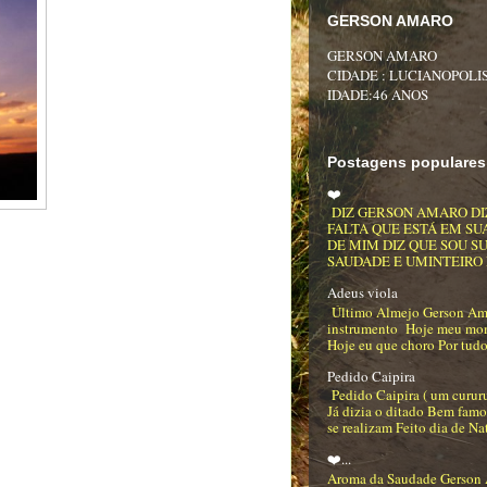
GERSON AMARO
GERSON AMARO
CIDADE : LUCIANOPOLIS
IDADE:46 ANOS
Postagens populares
❤️
DIZ GERSON AMARO DI
FALTA QUE ESTÁ EM SU
DE MIM DIZ QUE SOU S
SAUDADE E UMINTEIRO DE
Adeus viola
Último Almejo Gerson Am
instrumento Hoje meu mo
Hoje eu que choro Por tudo
Pedido Caipira
Pedido Caipira ( um curur
Já dizia o ditado Bem famo
se realizam Feito dia de Na
❤️...
Aroma da Saudade Gerson