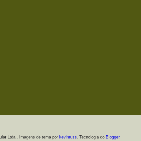
ular Ltda.. Imagens de tema por
kevinruss
. Tecnologia do
Blogger
.