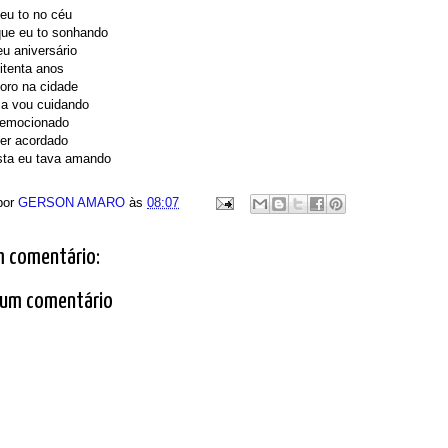
eu to no céu
que eu to sonhando
u aniversário
itenta anos
oro na cidade
ça vou cuidando
i emocionado
er acordado
sta eu tava amando
por
GERSON AMARO
às
08:07
 comentário:
 um comentário