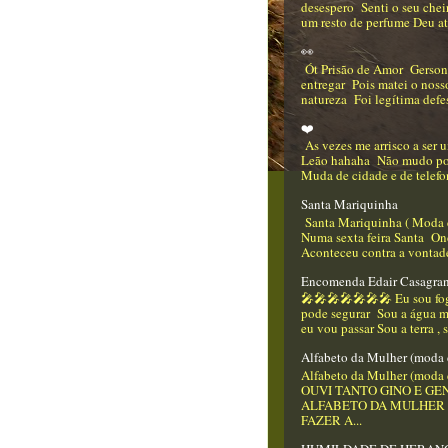
desespero Senti o seu che
um resto de perfume Deu até
👀
Ót Prisão de Amor Gerso
entregar Pois matei o nos
natureza Foi legítima defes
❤️
As vezes me arrisco a ser
Leão hahaha Não mudo p
Muda de cidade e de telefo
Santa Mariquinha
Santa Mariquinha ( Moda 
Numa sexta feira Santa On
Aconteceu contra a vontade
Encomenda Edair Casagra
🎤🎤🎤🎤🎤🎤🎤 Eu sou f
pode segurar Sou a água m
eu vou passar Sou a terra , 
Alfabeto da Mulher (moda 
Alfabeto da Mulher (moda 
OUVI TANTO GINO E GEN
ALFABETO DA MULHER
FAZER A...