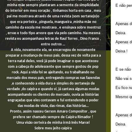
E não pe
minha mãe sempre plantaram a semente da simplicidade
do interior em meu coração , tínhamos horta em casa , meu
pai me mostrava através de uma revista (som sertanejo)o
que era porteira , pinguela, mangueira ,minha mãe no
Apenas de
caminho da escola me mostrava , e ensinava sobre mentruz
Deixa
, ervas e todo tipo arvore que via pelo caminho. Na mesma
revista eu acompanhava letras de Raul Torres , Dino Franco ,
Apenas de
entre outros ...
A vida, novamente ela, se encarregou de novamente
Deixa !
preparar a mudança de meus pais, dessa vez de volta para a
terra natal deles, você já pode imaginar o que aconteceu
com a cabeça do adolescente que sempre gostou de pop
E se não
rock. Aqui a vida foi se ajeitando, eu trabalhando no
mercado dos meus pais,
entregando compras
nas fazendas
Não vai 
,e conhecendo a vida dura e simples do sertanejo de
Eu fico n
verdade ,do caipira e quando vi, já cantava algumas modas
acompanhando os clientes do mercado, ouvia as histórias
Mesmo qu
engraçadas que eles contavam e fui entendendo o poder
das modas de viola, das rimas, das histórias...
Pronto, assim nasceu Gerson Amaro Compositor , que
Apenas d
prefere ser chamado sempre de Caipira Rimador !
Uma
visão certeira de minha irmã Inês Marcel
Deixa
Sobre
meu jeito
caipira