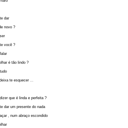
Amaro
te dar
de novo ?
ser
e você ?
falar
lhar é tão lindo ?
tudo
eixa te esquecer ...
dizer que é linda e perfeita ?
 te dar um presente do nada
raçar , num abraço escondido
olhar