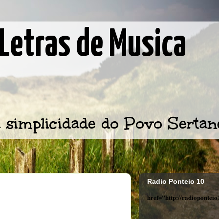
Letras de Musica
 simplicidade do Povo Sertan
Radio Ponteio 10
href="http://radiopontei