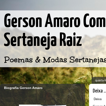
Gerson Amaro Comp
Sertaneja Raiz
Poemas & Modas Sertanejas d
quarta-f
Biografia Gerson Amaro
Deixa ..
Deixa