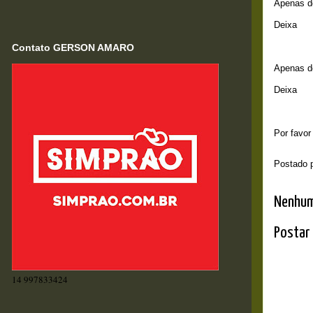
Apenas d
Deixa
Contato GERSON AMARO
Apenas de
Deixa
Por favor
Postado 
Nenhum
Postar
14 997833424