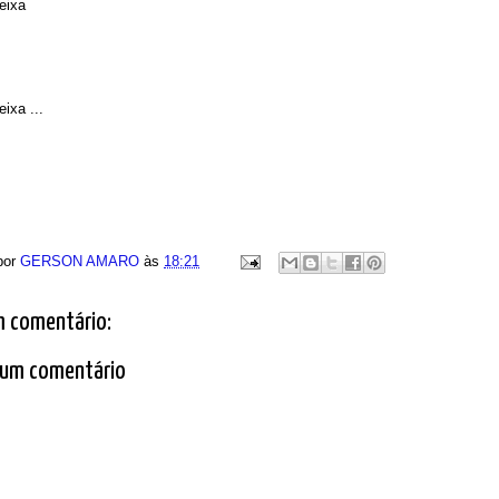
eixa
ixa ...
por
GERSON AMARO
às
18:21
 comentário:
 um comentário