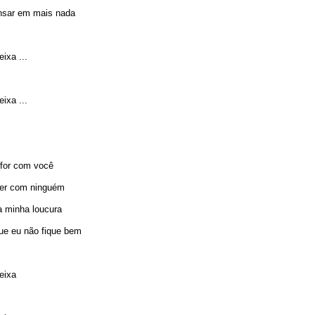
nsar em mais nada
ixa ...
ixa ...
 for com você
ser com ninguém
a minha loucura
e eu não fique bem
eixa