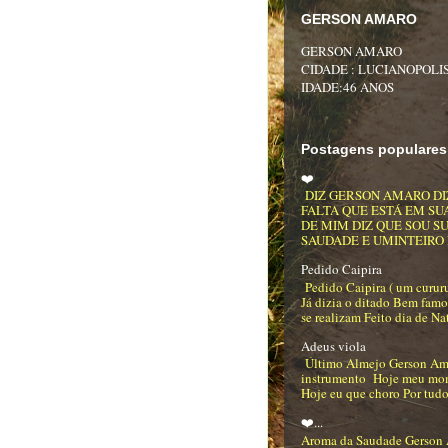
GERSON AMARO
GERSON AMARO
CIDADE : LUCIANOPOLIS
IDADE:46 ANOS
Postagens populares
❤️
DIZ GERSON AMARO DI
FALTA QUE ESTÁ EM SU
DE MIM DIZ QUE SOU S
SAUDADE E UMINTEIRO DE
Pedido Caipira
Pedido Caipira ( um curur
Já dizia o ditado Bem famo
se realizam Feito dia de Na
Adeus viola
Último Almejo Gerson Am
instrumento Hoje meu mo
Hoje eu que choro Por tudo
❤️...
Aroma da Saudade Gerson