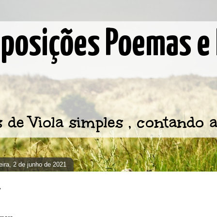
osições Poemas e 
e Viola simples , contando a
eira, 2 de junho de 2021
.