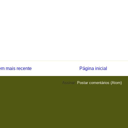
m mais recente
Página inicial
Assinar:
Postar comentários (Atom)