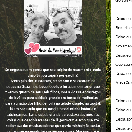
Gerson 
Deixa eu 
Bom dia 
Deixa eu 
Novament
Deixa eu 
Que seu o
Se engana quem pensa que sou caipira de nascimento, nada
Deixa de 
disso
Eu
sou caipira por escolha!
Meus pais sim. Nasceram, cresceram e se casaram na
Mas não d
pequena Graia, hoje Lucianópolis e foi aqui no interior que
tiveram quatro de seus seis filhos, mas a vida se encarregou
de levá-los para a cidade grande em busca de melhorias
Deixa eu 
para a criação dos filhos, e foi lá na cidade grande, na capital,
lá em São Paulo que eu nasci e passei minha infância e
Deixa eu
adolescência. Lá na cidade grande eu gostava das mesmas
Deixa ab
coisas que os adolescentes de lá gostavam e acho que até
reclamava das musicas caipiras que ouvia minha mãe cantar
Deixa te 
no tanque enquanto lavava nossas roupas. Mas meu pai e