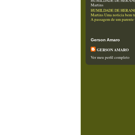
HUMILDADE DE HERANÇA
Martins
HUMILDADE DE HERANÇA
Martins Uma noticia bem tr
A passagem de um parente Q
Gerson Amaro
GERSON AMARO
Ver meu perfil completo