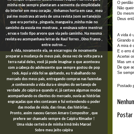
O perdão 
minha mãe sempre plantaram a semente da simplicidade
Não queir
do interior em meu coração , tínhamos horta em casa , meu
Do mesmo
pai me mostrava através de uma revista (som sertanejo)o
Deus entã
que era porteira , pinguela, mangueira ,minha mãe no
caminho da escola me mostrava , e ensinava sobre mentruz
, ervas e todo tipo arvore que via pelo caminho. Na mesma
A vida é 
revista eu acompanhava letras de Raul Torres , Dino Franco ,
Girando o
entre outros ...
A mira é 
E o erro 
A vida, novamente ela, se encarregou de novamente
Acertei os
preparar a mudança de meus pais, dessa vez de volta para a
Mas um er
terra natal deles, você já pode imaginar o que aconteceu
De que ad
com a cabeça do adolescente que sempre gostou de pop
Se sempre
rock. Aqui a vida foi se ajeitando, eu trabalhando no
mercado dos meus pais,
entregando compras
nas fazendas
,e conhecendo a vida dura e simples do sertanejo de
Postado 
verdade ,do caipira e quando vi, já cantava algumas modas
acompanhando os clientes do mercado, ouvia as histórias
Nenhum
engraçadas que eles contavam e fui entendendo o poder
das modas de viola, das rimas, das histórias...
Pronto, assim nasceu Gerson Amaro Compositor , que
Postar
prefere ser chamado sempre de Caipira Rimador !
Uma
visão certeira de minha irmã Inês Marcel
Sobre
meu jeito
caipira