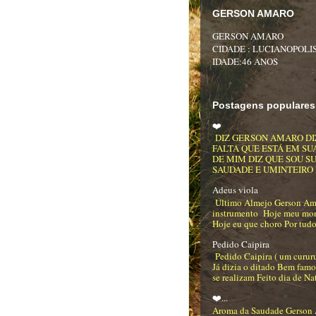
GERSON AMARO
GERSON AMARO
CIDADE : LUCIANOPOLIS
IDADE:46 ANOS
Postagens populares
❤️
DIZ GERSON AMARO DI
FALTA QUE ESTÁ EM SU
DE MIM DIZ QUE SOU S
SAUDADE E UMINTEIRO DE
Adeus viola
Último Almejo Gerson Am
instrumento Hoje meu mo
Hoje eu que choro Por tudo
Pedido Caipira
Pedido Caipira ( um curur
Já dizia o ditado Bem famo
se realizam Feito dia de Na
❤️...
Aroma da Saudade Gerson