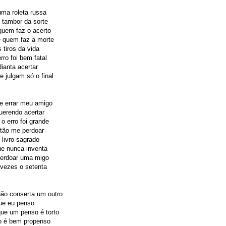
uma roleta russa
 tambor da sorte
quem faz o acerto
é quem faz a morte
 tiros da vida
ro foi bem fatal
ianta acertar
 julgam só o final
e errar meu amigo
uerendo acertar
o erro foi grande
tão me perdoar
 livro sagrado
ue nunca inventa
perdoar uma migo
vezes o setenta
ão conserta um outro
ue eu penso
ue um penso é torto
 é bem propenso