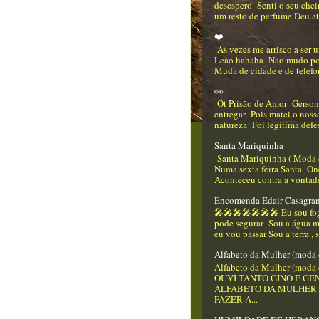
desespero Senti o seu che
um resto de perfume Deu até
❤️
As vezes me arrisco a ser
Leão hahaha Não mudo p
Muda de cidade e de telefo
👀
Ót Prisão de Amor Gerso
entregar Pois matei o nos
natureza Foi legítima defes
Santa Mariquinha
Santa Mariquinha ( Moda 
Numa sexta feira Santa On
Aconteceu contra a vontade
Encomenda Edair Casagra
🎤🎤🎤🎤🎤🎤🎤 Eu sou f
pode segurar Sou a água m
eu vou passar Sou a terra , 
Alfabeto da Mulher (moda 
Alfabeto da Mulher (moda 
OUVI TANTO GINO E GEN
ALFABETO DA MULHER
FAZER A...