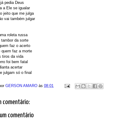
já pedia Deus
a a Ele se igualar
 jeito que me julga
o vai também julgar
uma roleta russa
 tambor da sorte
quem faz o acerto
é quem faz a morte
 tiros da vida
ro foi bem fatal
ianta acertar
 julgam só o final
por
GERSON AMARO
às
08:01
 comentário:
 um comentário