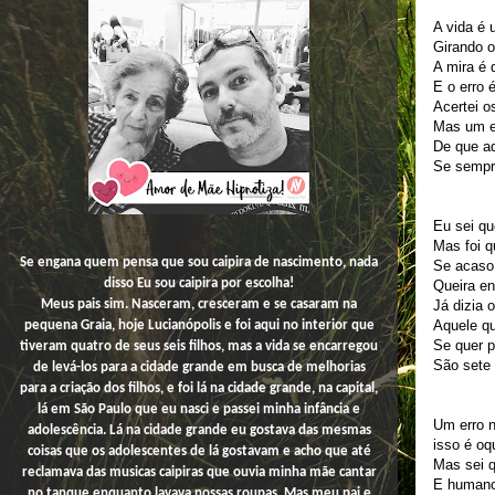
A vida é 
Girando o
A mira é 
E o erro 
Acertei os
Mas um er
De que ad
Se sempre
Eu sei qu
Mas foi q
Se engana quem pensa que sou caipira de nascimento, nada
Se acaso 
disso
Eu
sou caipira por escolha!
Queira en
Já dizia o
Meus pais sim. Nasceram, cresceram e se casaram na
Aquele q
pequena Graia, hoje Lucianópolis e foi aqui no interior que
Se quer 
tiveram quatro de seus seis filhos, mas a vida se encarregou
São sete 
de levá-los para a cidade grande em busca de melhorias
para a criação dos filhos, e foi lá na cidade grande, na capital,
lá em São Paulo que eu nasci e passei minha infância e
Um erro n
adolescência. Lá na cidade grande eu gostava das mesmas
isso é oq
coisas que os adolescentes de lá gostavam e acho que até
Mas sei q
reclamava das musicas caipiras que ouvia minha mãe cantar
E humano
no tanque enquanto lavava nossas roupas. Mas meu pai e