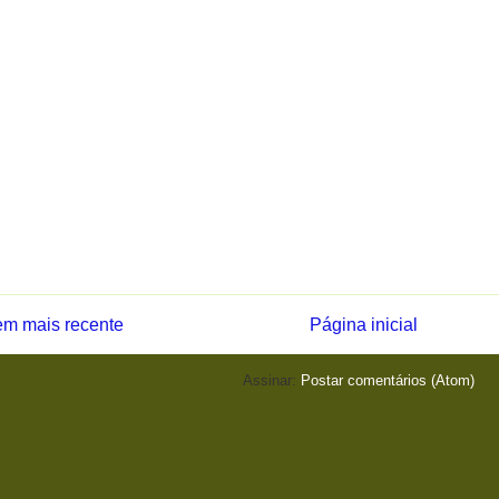
m mais recente
Página inicial
Assinar:
Postar comentários (Atom)