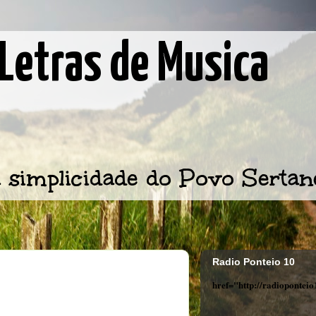
Letras de Musica
 simplicidade do Povo Sertan
Radio Ponteio 10
href="http://radiopontei