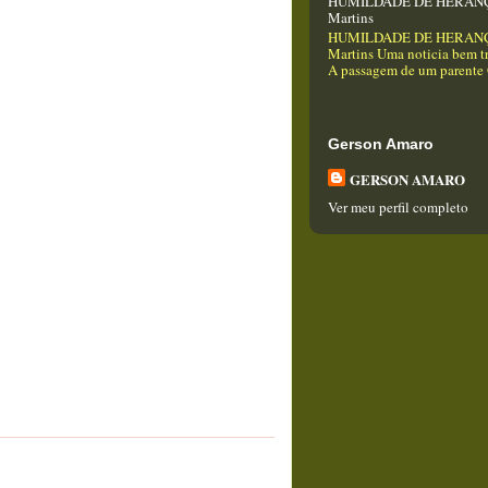
HUMILDADE DE HERANÇA
Martins
HUMILDADE DE HERANÇA
Martins Uma noticia bem tr
A passagem de um parente Q
Gerson Amaro
GERSON AMARO
Ver meu perfil completo