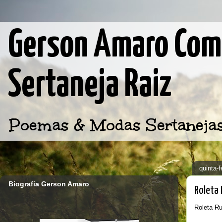
Gerson Amaro Comp
Sertaneja Raiz
Poemas & Modas Sertanejas d
quinta-
Biografia Gerson Amaro
Roleta 
Roleta Ru