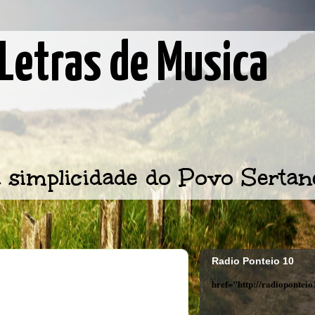
Letras de Musica
 simplicidade do Povo Sertan
Radio Ponteio 10
href="http://radiopontei