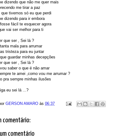
me dizendo que não me quer mais
recendo me tirar a paz
 que tivemos só eu que perdi
e dizendo para ir embora
osse fácil te esquecer agora
ue vai ser melhor para ti
r que ser , Sei lá ?
tanta mala para arrumar
as tristeza para eu juntar
 que guardar minhas decepções
r que ser , Sei lá ?
vou saber o que é não amar
empre te amei ,como vou me arrumar ?
o pra sempre minhas ilusões
ga eu sei lá ...?
por
GERSON AMARO
às
06:37
 comentário:
 um comentário