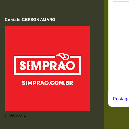
Contato GERSON AMARO
Postage
14 997833424