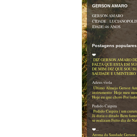
GERSON AMARO
GERSON AMARO
CIDADE : LUCIANOPOLIS
IDADE:46 ANOS
Postagens populares
❤️
DIZ GERSON AMARO DI
FALTA QUE ESTÁ EM SU
DE MIM DIZ QUE SOU S
SAUDADE E UMINTEIRO DE
Adeus viola
Último Almejo Gerson Am
instrumento Hoje meu mo
Hoje eu que choro Por tudo
Pedido Caipira
Pedido Caipira ( um curur
Já dizia o ditado Bem famo
se realizam Feito dia de Na
❤️...
Aroma da Saudade Gerson