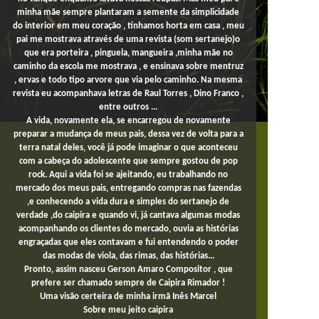
minha mãe sempre plantaram a semente da simplicidade
do interior em meu coração , tínhamos horta em casa , meu
pai me mostrava através de uma revista (som sertanejo)o
que era porteira , pinguela, mangueira ,minha mãe no
caminho da escola me mostrava , e ensinava sobre mentruz
, ervas e todo tipo arvore que via pelo caminho. Na mesma
revista eu acompanhava letras de Raul Torres , Dino Franco ,
entre outros ...
A vida, novamente ela, se encarregou de novamente
preparar a mudança de meus pais, dessa vez de volta para a
terra natal deles, você já pode imaginar o que aconteceu
com a cabeça do adolescente que sempre gostou de pop
rock. Aqui a vida foi se ajeitando, eu trabalhando no
mercado dos meus pais,
entregando compras
nas fazendas
,e conhecendo a vida dura e simples do sertanejo de
verdade ,do caipira e quando vi, já cantava algumas modas
acompanhando os clientes do mercado, ouvia as histórias
engraçadas que eles contavam e fui entendendo o poder
das modas de viola, das rimas, das histórias...
Pronto, assim nasceu Gerson Amaro Compositor , que
prefere ser chamado sempre de Caipira Rimador !
Uma
visão certeira de minha irmã Inês Marcel
Sobre
meu jeito
caipira