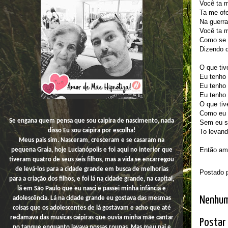
Você ta 
Ta me ofe
Na guerra
Você ta m
Como se f
Dizendo q
O que tive
Eu tenho 
Eu tenho 
Eu tenho
O que tive
Como eu 
Se engana quem pensa que sou caipira de nascimento, nada
Sem eu s
disso
Eu
sou caipira por escolha!
To levand
Meus pais sim. Nasceram, cresceram e se casaram na
Então ami
pequena Graia, hoje Lucianópolis e foi aqui no interior que
tiveram quatro de seus seis filhos, mas a vida se encarregou
de levá-los para a cidade grande em busca de melhorias
Postado 
para a criação dos filhos, e foi lá na cidade grande, na capital,
lá em São Paulo que eu nasci e passei minha infância e
Nenhum
adolescência. Lá na cidade grande eu gostava das mesmas
coisas que os adolescentes de lá gostavam e acho que até
reclamava das musicas caipiras que ouvia minha mãe cantar
Postar
no tanque enquanto lavava nossas roupas. Mas meu pai e