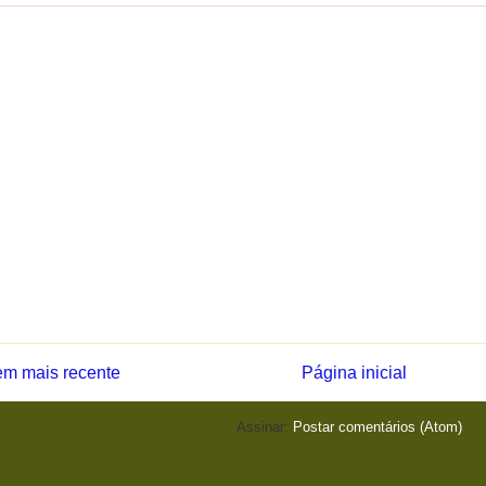
m mais recente
Página inicial
Assinar:
Postar comentários (Atom)