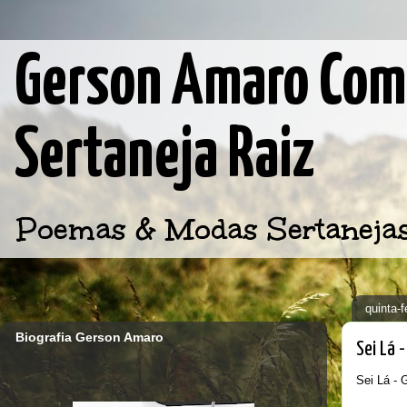
Gerson Amaro Comp
Sertaneja Raiz
Poemas & Modas Sertanejas d
quinta-f
Biografia Gerson Amaro
Sei Lá 
Sei Lá -