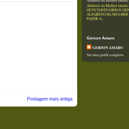
Alfabeto da Mulher (moda 
Alfabeto da Mulher (moda 
OUVI TANTO GINO E GEN
ALFABETO DA MULHER
FAZER A...
Gerson Amaro
GERSON AMARO
Ver meu perfil completo
Postagem mais antiga