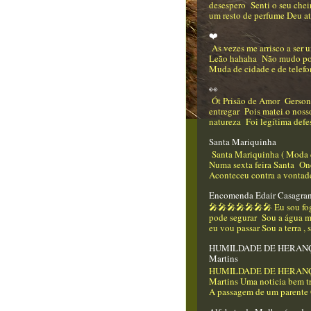
desespero Senti o seu che
um resto de perfume Deu até
❤️
As vezes me arrisco a ser
Leão hahaha Não mudo p
Muda de cidade e de telefo
👀
Ót Prisão de Amor Gerso
entregar Pois matei o nos
natureza Foi legítima defes
Santa Mariquinha
Santa Mariquinha ( Moda 
Numa sexta feira Santa On
Aconteceu contra a vontade
Encomenda Edair Casagra
🎤🎤🎤🎤🎤🎤🎤 Eu sou f
pode segurar Sou a água m
eu vou passar Sou a terra , 
HUMILDADE DE HERANÇA
Martins
HUMILDADE DE HERANÇA
Martins Uma noticia bem tr
A passagem de um parente Q