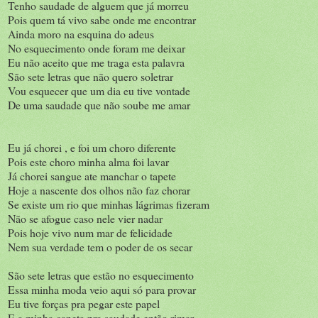
Tenho saudade de alguem que já morreu
Pois quem tá vivo sabe onde me encontrar
Ainda moro na esquina do adeus
No esquecimento onde foram me deixar
Eu não aceito que me traga esta palavra
São sete letras que não quero soletrar
Vou esquecer que um dia eu tive vontade
De uma saudade que não soube me amar
Eu já chorei , e foi um choro diferente
Pois este choro minha alma foi lavar
Já chorei sangue ate manchar o tapete
Hoje a nascente dos olhos não faz chorar
Se existe um rio que minhas lágrimas fizeram
Não se afogue caso nele vier nadar
Pois hoje vivo num mar de felicidade
Nem sua verdade tem o poder de os secar
São sete letras que estão no esquecimento
Essa minha moda veio aqui só para provar
Eu tive forças pra pegar este papel
E a minha caneta pra saudade então rimar