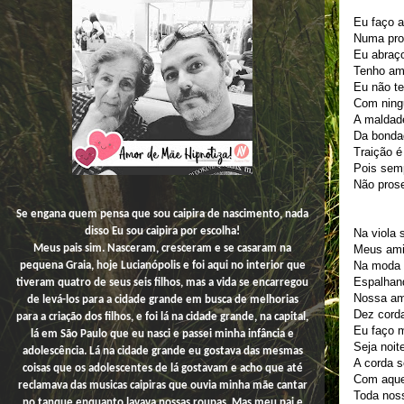
Eu faço 
Numa pro
Eu abraç
Tenho am
Eu não te
Com ning
A maldad
Da bonda
Traição 
Pois sem
Não pros
Se engana quem pensa que sou caipira de nascimento, nada
disso
Eu
sou caipira por escolha!
Na viola 
Meus ami
Meus pais sim. Nasceram, cresceram e se casaram na
Na moda 
pequena Graia, hoje Lucianópolis e foi aqui no interior que
Espalhan
tiveram quatro de seus seis filhos, mas a vida se encarregou
Nossa am
de levá-los para a cidade grande em busca de melhorias
Dez cord
para a criação dos filhos, e foi lá na cidade grande, na capital,
Eu faço 
lá em São Paulo que eu nasci e passei minha infância e
Seja noit
adolescência. Lá na cidade grande eu gostava das mesmas
A corda s
coisas que os adolescentes de lá gostavam e acho que até
Com aque
reclamava das musicas caipiras que ouvia minha mãe cantar
Toda noss
no tanque enquanto lavava nossas roupas. Mas meu pai e