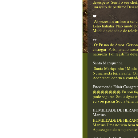
desespero Senti o seu che
um resto de perfume Deu até
❤️
As vezes me arrisco a ser
Leão hahaha Não mudo p
Muda de cidade e de telefo
👀
Ót Prisão de Amor Gerso
entregar Pois matei o nos
natureza Foi legítima defes
Santa Mariquinha
Santa Mariquinha ( Moda 
Numa sexta feira Santa On
Aconteceu contra a vontade
Encomenda Edair Casagra
🎤🎤🎤🎤🎤🎤🎤 Eu sou f
pode segurar Sou a água m
eu vou passar Sou a terra , 
HUMILDADE DE HERANÇA
Martins
HUMILDADE DE HERANÇA
Martins Uma noticia bem tr
A passagem de um parente Q