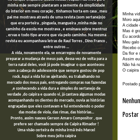
minha mãe sempre plantaram a semente da simplicidade
do interior em meu coração , tínhamos horta em casa , meu
Minha vid
pai me mostrava através de uma revista (som sertanejo)o
Moro aqui
que era porteira , pinguela, mangueira ,minha mãe no
A cidade
caminho da escola me mostrava , e ensinava sobre mentruz
Mas é gr
, ervas e todo tipo arvore que via pelo caminho. Na mesma
Eu acord
revista eu acompanhava letras de Raul Torres , Dino Franco ,
Meu galo 
entre outros ...
Recebo o
Da flor e 
A vida, novamente ela, se encarregou de novamente
Assim eu 
preparar a mudança de meus pais, dessa vez de volta para a
Não há n
terra natal deles, você já pode imaginar o que aconteceu
O caipira
com a cabeça do adolescente que sempre gostou de pop
rock. Aqui a vida foi se ajeitando, eu trabalhando no
mercado dos meus pais,
entregando compras
nas fazendas
Postado 
,e conhecendo a vida dura e simples do sertanejo de
verdade ,do caipira e quando vi, já cantava algumas modas
Nenhum
acompanhando os clientes do mercado, ouvia as histórias
engraçadas que eles contavam e fui entendendo o poder
das modas de viola, das rimas, das histórias...
Postar
Pronto, assim nasceu Gerson Amaro Compositor , que
prefere ser chamado sempre de Caipira Rimador !
Uma
visão certeira de minha irmã Inês Marcel
Sobre
meu jeito
caipira