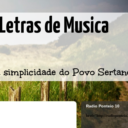
Letras de Musica
 simplicidade do Povo Sertan
Radio Ponteio 10
href="http://radiopontei