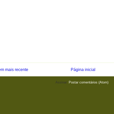
m mais recente
Página inicial
Assinar:
Postar comentários (Atom)