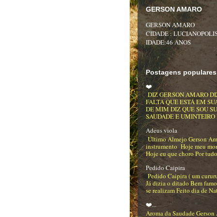
GERSON AMARO
GERSON AMARO
CIDADE : LUCIANOPOLIS
IDADE:46 ANOS
Postagens populares
❤️
DIZ GERSON AMARO DI
FALTA QUE ESTÁ EM SU
DE MIM DIZ QUE SOU S
SAUDADE E UMINTEIRO DE
Adeus viola
Último Almejo Gerson Am
instrumento Hoje meu mo
Hoje eu que choro Por tudo
Pedido Caipira
Pedido Caipira ( um curur
Já dizia o ditado Bem famo
se realizam Feito dia de Na
❤️...
Aroma da Saudade Gerson