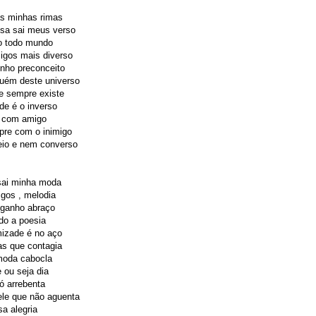
as minhas rimas
sa sai meus verso
o todo mundo
igos mais diverso
nho preconceito
uém deste universo
e sempre existe
de é o inverso
é com amigo
pre com o inimigo
eio e nem converso
sai minha moda
gos , melodia
ganho abraço
do a poesia
izade é no aço
as que contagia
moda cabocla
e ou seja dia
ó arrebenta
le que não aguenta
a alegria