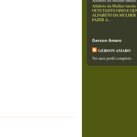
Alfabeto da Mulher (moda 
Alfabeto da Mulher (moda 
OUVI TANTO GINO E GEN
ALFABETO DA MULHER
FAZER A...
Gerson Amaro
GERSON AMARO
Ver meu perfil completo