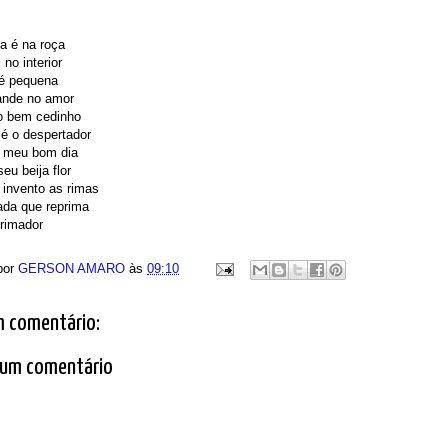
a é na roça
 no interior
 é pequena
ande no amor
o bem cedinho
é o despertador
 meu bom dia
seu beija flor
invento as rimas
ada que reprima
 rimador
por
GERSON AMARO
às
09:10
 comentário:
 um comentário