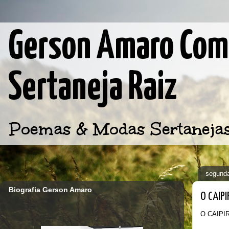
Gerson Amaro Comp
Sertaneja Raiz
Poemas & Modas Sertanejas d
segunda
Biografia Gerson Amaro
O CAIP
O CAIPI