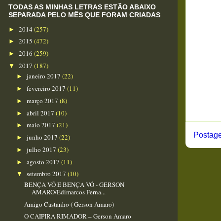
TODAS AS MINHAS LETRAS ESTÃO ABAIXO
SEPARADA PELO MÊS QUE FORAM CRIADAS
2014
(257)
►
2015
(472)
►
2016
(259)
►
2017
(187)
▼
janeiro 2017
(22)
►
fevereiro 2017
(11)
►
março 2017
(8)
►
abril 2017
(10)
►
maio 2017
(21)
►
Postage
junho 2017
(22)
►
julho 2017
(23)
►
agosto 2017
(11)
►
setembro 2017
(10)
▼
BENÇA VÔ E BENÇA VÓ - GERSON
AMARO/Edimarcos Ferna...
Amigo Castanho ( Gerson Amaro)
O CAIPIRA RIMADOR – Gerson Amaro