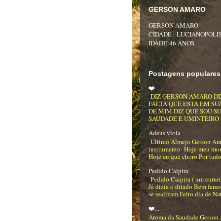
GERSON AMARO
GERSON AMARO
CIDADE : LUCIANOPOLIS
IDADE:46 ANOS
Postagens populares
❤️
DIZ GERSON AMARO DI
FALTA QUE ESTÁ EM SU
DE MIM DIZ QUE SOU S
SAUDADE E UMINTEIRO DE
Adeus viola
Último Almejo Gerson Am
instrumento Hoje meu mo
Hoje eu que choro Por tudo
Pedido Caipira
Pedido Caipira ( um curur
Já dizia o ditado Bem famo
se realizam Feito dia de Na
❤️...
Aroma da Saudade Gerson