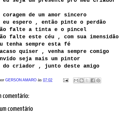
 eu seja um presente pro meu Criador
 coragem de um amor sincero
 eu espero , então pinte o perdão
ão falte a tinta e o pincel
ão falte este céu , com sua imensidão
u tenha sempre esta fé
acaso quiser , venha sempre comigo
nvido seja mais um pintor
 do criador , junto deste amigo
por
GERSON AMARO
às
07:02
 comentário:
 um comentário