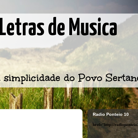
Letras de Musica
 simplicidade do Povo Sertan
Radio Ponteio 10
href="http://radiopontei