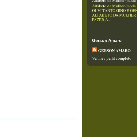
Alfabeto da Mulher (moda 
Alfabeto da Mulher (moda 
OUVI TANTO GINO E GEN
ALFABETO DA MULHER
FAZER A...
Gerson Amaro
GERSON AMARO
Ver meu perfil completo