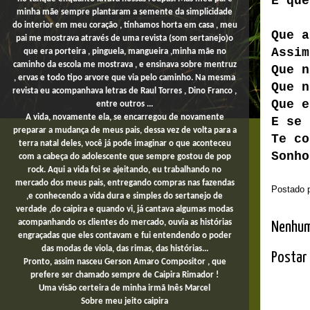
E que
minha mãe sempre plantaram a semente da simplicidade
do interior em meu coração , tínhamos horta em casa , meu
Que a
pai me mostrava através de uma revista (som sertanejo)o
Assim
que era porteira , pinguela, mangueira ,minha mãe no
caminho da escola me mostrava , e ensinava sobre mentruz
Que n
, ervas e todo tipo arvore que via pelo caminho. Na mesma
Que n
revista eu acompanhava letras de Raul Torres , Dino Franco ,
Que e
entre outros ...
A vida, novamente ela, se encarregou de novamente
E se 
preparar a mudança de meus pais, dessa vez de volta para a
Te co
terra natal deles, você já pode imaginar o que aconteceu
Sonho
com a cabeça do adolescente que sempre gostou de pop
rock. Aqui a vida foi se ajeitando, eu trabalhando no
mercado dos meus pais,
entregando compras
nas fazendas
Postado 
,e conhecendo a vida dura e simples do sertanejo de
verdade ,do caipira e quando vi, já cantava algumas modas
acompanhando os clientes do mercado, ouvia as histórias
Nenhum
engraçadas que eles contavam e fui entendendo o poder
das modas de viola, das rimas, das histórias...
Postar
Pronto, assim nasceu Gerson Amaro Compositor , que
prefere ser chamado sempre de Caipira Rimador !
Uma
visão certeira de minha irmã Inês Marcel
Sobre
meu jeito
caipira