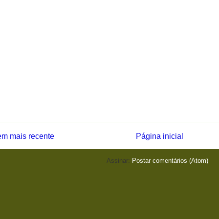
m mais recente
Página inicial
Assinar:
Postar comentários (Atom)