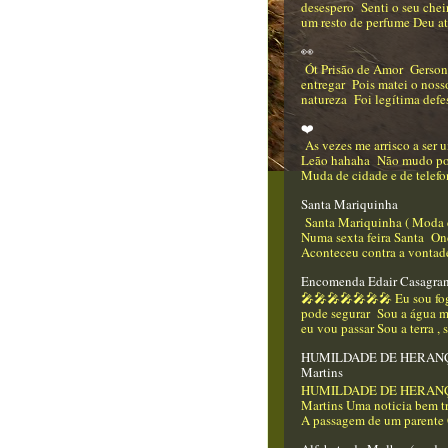
desespero Senti o seu che
um resto de perfume Deu até
👀
Ót Prisão de Amor Gerso
entregar Pois matei o nos
natureza Foi legítima defes
❤️
As vezes me arrisco a ser
Leão hahaha Não mudo p
Muda de cidade e de telefo
Santa Mariquinha
Santa Mariquinha ( Moda 
Numa sexta feira Santa On
Aconteceu contra a vontade
Encomenda Edair Casagra
🎤🎤🎤🎤🎤🎤🎤 Eu sou f
pode segurar Sou a água m
eu vou passar Sou a terra , 
HUMILDADE DE HERANÇA
Martins
HUMILDADE DE HERANÇA
Martins Uma noticia bem tr
A passagem de um parente Q