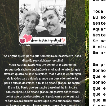
Toda 
Eu so
Neste
Aquar
Neste
Se ac
A mis
Um ar
Se engana quem pensa que sou caipira de nascimento, nada
disso
Eu
sou caipira por escolha!
Um pr
Meus pais sim. Nasceram, cresceram e se casaram na
pequena Graia, hoje Lucianópolis e foi aqui no interior que
Sonho
tiveram quatro de seus seis filhos, mas a vida se encarregou
Que e
de levá-los para a cidade grande em busca de melhorias
Sonho
para a criação dos filhos, e foi lá na cidade grande, na capital,
Que e
lá em São Paulo que eu nasci e passei minha infância e
adolescência. Lá na cidade grande eu gostava das mesmas
Que e
coisas que os adolescentes de lá gostavam e acho que até
Que m
reclamava das musicas caipiras que ouvia minha mãe cantar
no tanque enquanto lavava nossas roupas. Mas meu pai e