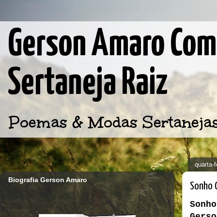
Gerson Amaro Comp
Sertaneja Raiz
Poemas & Modas Sertanejas d
quarta-
Biografia Gerson Amaro
Sonho 
Sonho
Gerso