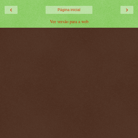
‹
›
Página inicial
Ver versão para a web